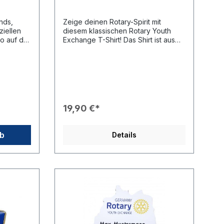
88-114
unds,
Zeige deinen Rotary-Spirit mit
ziellen
diesem klassischen Rotary Youth
o auf der
Exchange T-Shirt! Das Shirt ist aus
 100%
hochwertiger, weicher Baumwolle
EKO-TEX®
gefertigt und bietet einen
angenehmen Tragekomfort – ideal
y OEKO-
für Alltag, Reisen oder Austausch-
liches,
Events. Produkteigenschaften: 👕
Material: 100% Baumwolle (185 g/m²)
– robust, atmungsaktiv & pflegeleicht
19,90 €*
💪 Hohe Qualität: Langlebig und
lien.Die
formstabil auch nach vielen Wäschen
estimmte
✨ Design: Moderner Druck mit rotary
rb
Details
uktion
youth exchange Logo 🌍 Unisex-
e sich
Passform: Bequem geschnitten für
rarbeit,
Damen und Herren 🔥 Beliebt bei
ng am
Austauschschülern: Das perfekte
Erinnerungsstück an deine Rotary-
zen.
Erlebnisse Dieses T-Shirt kombiniert
Komfort, Qualität und
Gemeinschaftsgefühl – ein absolutes
„Must-have“ für jeden Austausch!