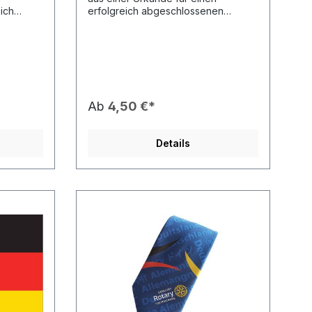
ich
erfolgreich abgeschlossenen
stausch.
Schüleraustausch und einer edlen
edruckt
blauen Präsentationsmappe. Die
nd für
Urkunde ist auf festem Papier
sch
gedruckt und zusätzlich mit einer
unds, die
Rotary Siegelprägung veredelt. Es ist
die hervorragende Auszeichnung für
Inbounds oder Rebounds, die im
Ab
4,50 €*
Ausland keinen offiziellen Nachweis
aften📄
erhalten
 Papier.🤝
haben.Produkteigenschaften📦
Details
inen
Format: Set bestehend aus Urkunde
en
und blauer Mappe.📄 Urkunde: Auf
uppe:
festem Papier gedruckt mit
bounds
zusätzlicher Rotary Siegelprägung
uf).🎨
(Embossing).🤝 Zweck:
of
Auszeichnung für einen erfolgreich
ion"
abgeschlossenen Schüleraustausch.
change
💡 Zielgruppe: Ideal für Inbounds
und Rebounds.💰 Vorteil: Im Set als
Angebot mit starkem Preisvorteil für
Distrikte.Das Zertifikat ist auch
einzeln erhältlich (RCY 11)