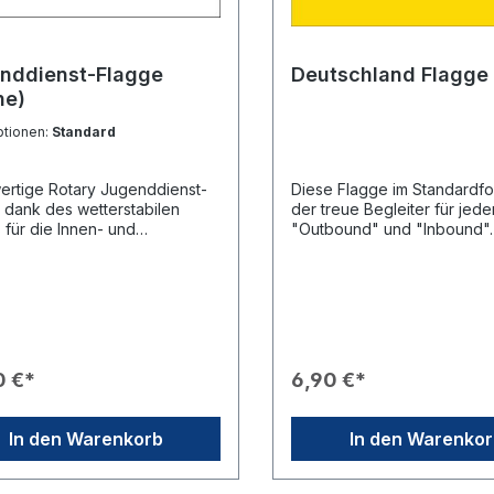
nddienst-Flagge
Deutschland Flagge
ne)
ptionen:
Standard
rtige Rotary Jugenddienst-
Diese Flagge im Standardfor
 dank des wetterstabilen
der treue Begleiter für jede
 für die Innen- und
"Outbound" und "Inbound". 
utzung geeignet. Die
weit mehr als nur ein Stück S
dige Verarbeitung an der
ist ein Botschafter und ein
ite sorgt für einen sicheren
wachsendes Tagebuch Ihre
n allen Flaggenmasten und
Reise.Produkteigenschafte
die Metallösen ist eine
Klassisches Standardmaß v
he Verbindung möglich. Die
90 cm.✍️ Unterschriftensam
 eignet sich sehr gut zum
Unter Austauschschülern ist
0 €*
6,90 €*
cken von Konferenzräumen,
Tradition, auf der Flagge
toergänzung auf Touren und
Unterschriften, Widmungen
 sowie bei
Botschaften von neuen Fr
In den Warenkorb
In den Warenko
terminen.Das Bedrucken mit
aus der ganzen Welt zu sa
individuellen Clubnamen oder
Fotogen: Ideal für offizielle 
triktnummer ist jederzeit
Distriktkonferenzen oder