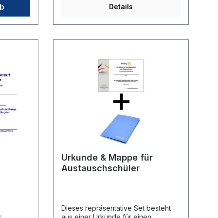
das „GERMANY Rotary YOUTH
rb
Details
EXCHANGE“-Logo, das goldgelbe
Rotary-Zahnrad sowie ein
dynamisches Flaggen-Element in
Schwarz-Rot-Gold.🛠️ Material:
Gefertigt aus robustem und leichtem
Kunststoff.🧷 Befestigung:
Ausgestattet mit einer klassischen
Nadel auf der Rückseite zur
sicheren Befestigung an Kleidung
oder Austausch-Jacken (Blazern).🖋️
Individualisierung: Das Schild bietet
Platz für den Namen des
Teilnehmers sowie die Angabe des
jeweiligen Distrikts (z. B. „Distrikt
1870“).
Urkunde & Mappe für
Austauschschüler
Dieses repräsentative Set besteht
r
aus einer Urkunde für einen