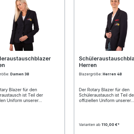
leraustauschblazer
Schüleraustauschbl
en
Herren
größe:
Damen 38
Blazergröße:
Herren 48
tary Blazer für den
Der Rotary Blazer für den
raustausch ist Teil der
Schüleraustausch ist Teil de
ellen Uniform unserer
offiziellen Uniform unserer
nds und wird gerne auch im
Outbounds und wird gerne 
dienst auf Tagungen und
Jugenddienst auf Tagunge
eranstaltungen
Abendveranstaltungen
det.Der Blazer ist speziell auf
verwendet.Der Blazer ist sp
Varianten ab
110,00 €*
forderungen an den
die Anforderungen an den
raustausch abgestimmt.Ein
Schüleraustausch abgestimm