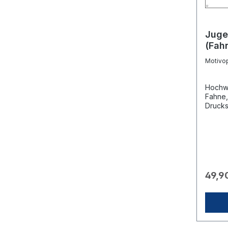
Juge
(Fah
Motivo
Hochwe
Fahne,
Drucks
Außenn
aufwen
Mastse
Sitz a
durch 
einfac
Flagge
49,9
Schmü
als Fo
Camps,
Presse
einem 
der Dis