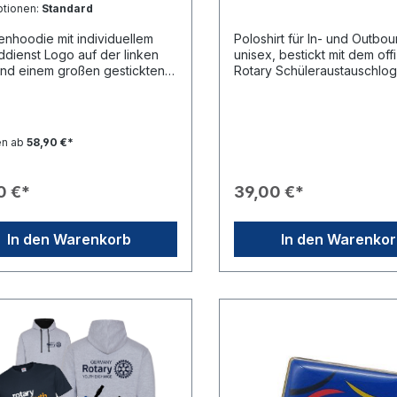
ptionen:
Standard
Blazer aus dem Größenlauf 
nhoodie mit individuellem
Poloshirt für In- und Outbo
dienst Logo auf der linken
unisex, bestickt mit dem offi
und einem großen gestickten
Rotary Schüleraustauschlog
text "Rotary Youth Exchange
linken Brustseite. Material :
y". Die Farbe des Sticks
Baumwolle. Farbe: NavyO
ert sich jeweils an der Farbe
und Fair Wear Foundation
nenkapuze.Die Logos können
ZertifikatSTANDARD 100 b
en ab
58,90 €*
dualisiert werden. Dazu
TEX® ist ein weltweit einheit
n Sie uns bitte eine E-Mail mit
unabhängiges Prüf- und
godatei an unsere Adresse:
Zertifizierungssystem für
0 €*
39,00 €*
lub-merchandise.eu. Wir
Textilprodukte sowie für
 Ihnen dann ein Angebot für
verwendete Zubehörmateria
ickvorlagenerstellung
Fair Wear Foundation hat b
In den Warenkorb
In den Warenko
en lassen.Ein Namensstick
Arbeitsgesetze für die Prod
rson kann ebenfalls auf der
von Textilien festgelegt, di
n Brustseite hinzugefügt
unter anderem gegen Kinde
.Hierzu bitte am Ende des
Diskriminierung und Mobbi
lvorgangs im Feld
Arbeitsplatz und sichere
kungen den gewünschten
Arbeitsbedingungen einset
angeben.Eigenschaften:
lagige Kapuze Innen
ut Strick-Bündchen
lnähte Innenkapuze