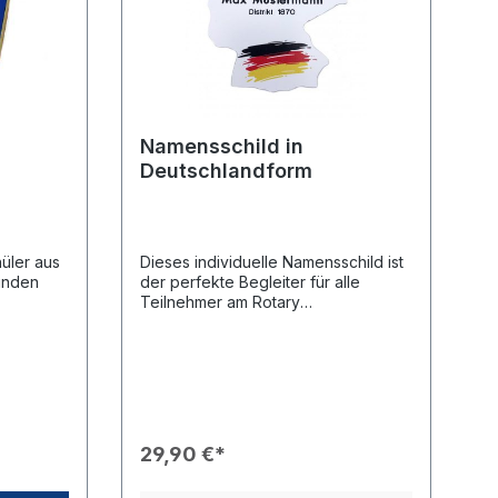
Namensschild in
Deutschlandform
hüler aus
Dieses individuelle Namensschild ist
finden
der perfekte Begleiter für alle
Teilnehmer am Rotary
nd die
Schüleraustausch. Durch die
ge
einzigartige Form setzen Sie ein
austausch
klares Statement zu Ihrer Herkunft
 groß und
und sorgen für einen hohen
ch.Um für
Wiedererkennungswert bei
internationalen
Pins
Begegnungen.Produkteigenschaften
29,90 €*
 euch
🎨 Design: Einzigartige Kontur in der
s in
Form Deutschlands. Das Schild zeigt