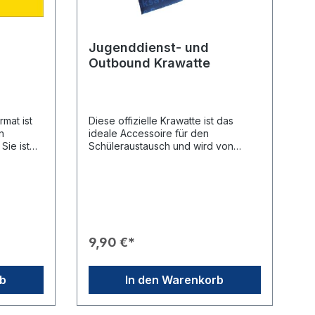
Jugenddienst- und
Outbound Krawatte
mat ist
Diese offizielle Krawatte ist das
n
ideale Accessoire für den
Sie ist
Schüleraustausch und wird von
toff – sie
Jugenddienstbeauftragten,
Outbounds sowie Freunden des
r
Schüleraustausches getragen. Sie ist
n📐 Maße:
ein Symbol für internationale
on 150 x
Verständigung und die
mler:
Verbundenheit zum deutschen
 es
Jugenddienst.Produkteigenschaften
9,90 €*
🎨 Design: Kräftiger blauer
 und
Hintergrund mit dem offiziellen
eunden
„GERMANY Rotary YOUTH
rb
In den Warenkorb
mmeln.📸
EXCHANGE“-Logo inklusive des
Fotos,
goldgelben Rotary-Zahnrads.🌍
Besonderheit: Die Krawatte zeigt