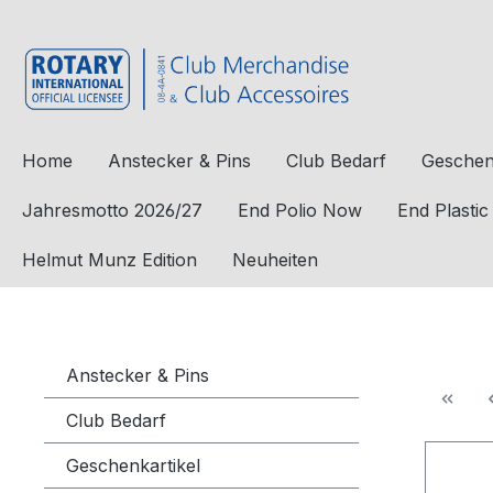
e springen
Zur Hauptnavigation springen
Home
Anstecker & Pins
Club Bedarf
Geschen
Jahresmotto 2026/27
End Polio Now
End Plasti
Helmut Munz Edition
Neuheiten
Anstecker & Pins
Club Bedarf
Geschenkartikel