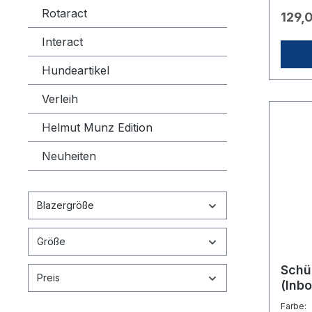
verstä
Rotaract
129,
auch un
einen 
Interact
Garde
strapa
Hundeartikel
aus Vi
dem Bl
Sitz, 
Verleih
Eigens
Polyes
Helmut Munz Edition
Schwit
auch b
Neuheiten
versta
prakti
Dieses
nach A
Blazergröße
werden
farbli
gelb/g
Größe
blauen
offizie
Schü
Herzsei
Preis
(Inb
tiefdu
Farbe