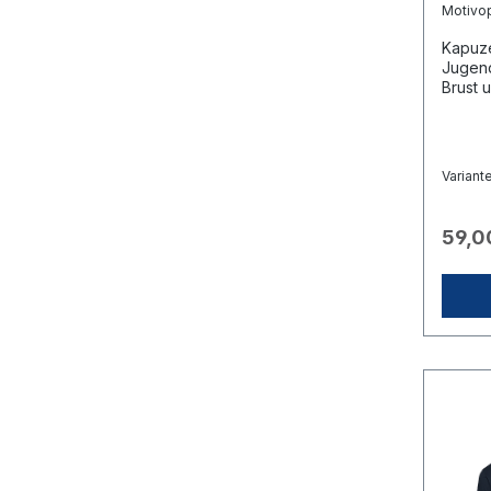
Motivo
Kapuze
Jugend
Brust 
Rücken
German
orienti
der In
Variant
indivi
schicke
der Lo
59,0
info@c
werden
die St
zukomm
der Pe
rechte
werden
Bestel
Bemer
Namen 
Doppel
angera
Doppe