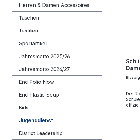
Herren & Damen Accessoires
Taschen
Textilien
Sportartikel
Jahresmotto 2025/26
Schü
Dam
Jahresmotto 2026/27
Blazer
End Polio Now
Der Ro
End Plastic Soup
Schüle
offizi
Kids
Outbou
Jugend
Jugenddienst
Abendv
verwen
District Leadership
die An
Schüle