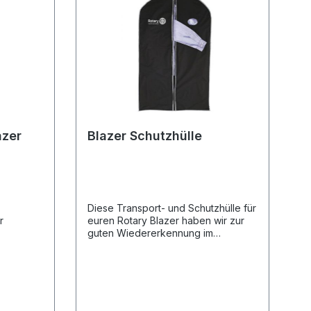
azer
Blazer Schutzhülle
Diese Transport- und Schutzhülle für
r
euren Rotary Blazer haben wir zur
guten Wiedererkennung im
auch im
Kleiderschrank, im Flugzeug und
n und
später als Erinnerung an den
Austausch mit dem Rotary Youth
eziell auf
Exchange Logo bedruckt. Ihr werdet
sicher alle eure Blazer später noch
t.Ein
viele Jahre im Kleiderschrank