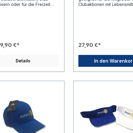
isern oder für die Freizeit
Clubaktionen mit Lebensmitt
et. Jede Jacke wird mit einem
(Waffelstände, Weinverkos
rtigen Rotary Stick
Glühweinaktionen,
en.Beschreibung: Innentasche
Bratwurstverkäufe) oder au
äts-Reißverschlüsse
die Servicemitarbeiter oder
betonter Schnitt Wind- und
bei rotarischen Veranstaltu
rabweisend Atmungsaktiv
Schürze ist in royal blau ge
Futter: 100% Polyester)
sodass sie mit einem weiße
19,90 €*
27,90 €*
sche Bündchen Zwei große
Oberhemd und dem weiß/g
aschenMaterial: 100%
gestickten Rotary Logo seh
terWir empfehlen Ihnen vor
wirkt!Auf Anfrage sind ande
In den Warenko
Details
Clubbestellung ein kostenloses
Farben bei einer
paket bei uns zu bestellen.
Mindestabnahmemenge von
nfos dazu finden Sie unter
innerhalb von 14 Tagen
paket Zeppelin Jacken | RCF
lieferbar.Sollte die Ware bis
einem bestimmten Zeitpunkt
werden, bitte das Datum in 
"Bemerkung" am Ende des
Bestellvorgangs eingeben!