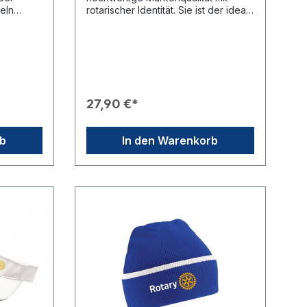
eln
rotarischer Identität. Sie ist der ideale
tungen,
Begleiter für zahlreiche Outdoor-
Aktivitäten und sorgt durch ihre
ch für
hochwertige Verarbeitung für einen
 Caterer
souveränen Auftritt beim Sport oder
ngen.Die
in der Freizeit.Produkteigenschaften
halten,
🏷️ Marke: Originale Adidas-
n
Markenqualität.🎨 Farben: Erhältlich in
27,90 €*
elben,
den klassischen Farben Blau und
r elegant
Weiß.🎖️ Branding: Das Rotary-Logo
re
(Schriftzug und Mark of Excellence)
rb
In den Warenkorb
ist prominent auf der Vorderseite
 5 Stück
platziert; das Adidas-Logo befindet
sich dezent gestickt an der Seite.🏃
 zu
Vielseitigkeit: Hervorragend
 benötigt
geeignet als Kopfbedeckung zum
das Feld
Segeln, Laufen, Skifahren,
Kanufahren oder als klassische
Baseball-Kappe.