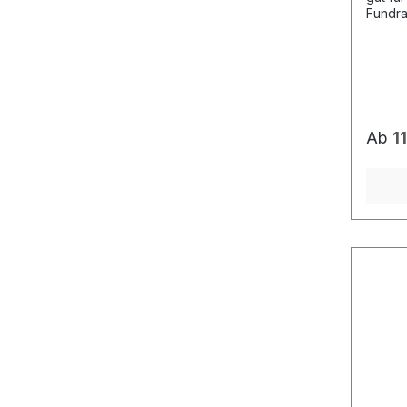
Fundra
geeign
hochwe
verseh
Qualit
Körper
wasse
300T (
Ab
1
Elasti
Frontt
Polyes
einer 
Muster
Mehr I
Muster
141