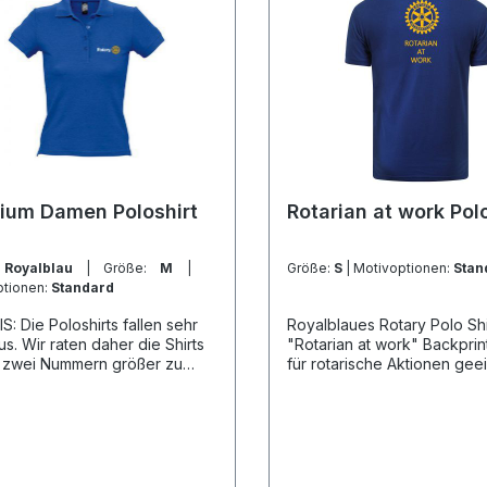
ium Damen Poloshirt
Rotarian at work Pol
:
Royalblau
| Größe:
M
|
Größe:
S
| Motivoptionen:
Stan
ptionen:
Standard
S: Die Poloshirts fallen sehr
Royalblaues Rotary Polo Shi
us. Wir raten daher die Shirts
"Rotarian at work" Backprin
s zwei Nummern größer zu
für rotarische Aktionen gee
.Premium Damen Poloshirt mit
ein einheitliches Auftreten 
euen Rotary Logo aus 100%
gewährleisten.Das Polo ka
lle. Wir haben
zusätzlich mit Ihrem Clubn
rdmäßig die Farben schwarz,
Personennamen ergänzt we
nd royal blue auf Lager.
Wählen Sie dazu bitte die
hin bieten wir die Farbe Navy
entsprechende Variante au