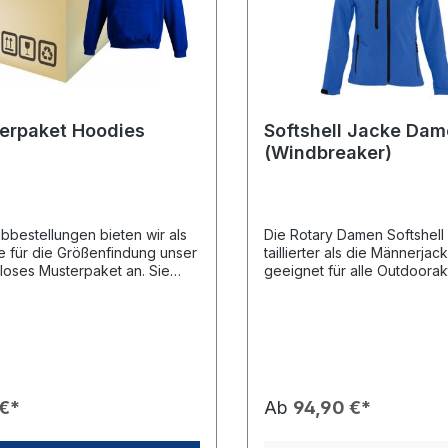
nicht zum Eigengebrauch, 
uellem Stick beträgt die
nur zur Größenfindung!
zeit ca. 2-3 Wochen.Sollte die
is zu einem bestimmten
nkt benötigt werden, bitte das
in das Feld "Bemerkung" am
es Bestellvorgangs eingeben!
erpaket Hoodies
Softshell Jacke Da
(Windbreaker)
ubbestellungen bieten wir als
Die Rotary Damen Softshell 
e für die Größenfindung unser
taillierter als die Männerja
loses Musterpaket an. Sie
geeignet für alle Outdoorakt
en die Hoodies in den
egal ob bei Club-Fundraise
en Größen (S-2XL) zum
der Freizeit. Wir bieten die
ieren.Legen Sie hierzu
5 Farben auf Bestellung an. 
 diesen Artikel in Ihren
green, royal blau, navy und
orb und führen Sie die
Jede Jacke wird mit einem
lung durch. Die Rücksendung
hochwertigen Stick
 Ihre Kosten zu erfolgen.Falls
versehen.MUSTER-PAKET
 €*
Ab
94,90 €*
ne bestimmte Farbe oder ein
Softshelljacken - Vor einer 
mtes Logo wünschen,
Bestellung raten wir immer 