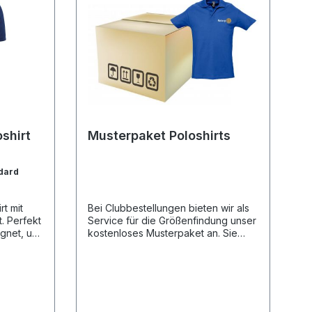
oshirt
Musterpaket Poloshirts
dard
rt mit
Bei Clubbestellungen bieten wir als
t. Perfekt
Service für die Größenfindung unser
ignet, um
kostenloses Musterpaket an. Sie
zu
erhalten Damen- und Herren
nn auch
Poloshirts in den gängigen Größen
amen oder
(S-3XL) zum Anprobieren.Legen Sie
rden.
hierzu einfach diesen Artikel in Ihren
Warenkorb und führen Sie die
s und
Bestellung durch. Die Rücksendung