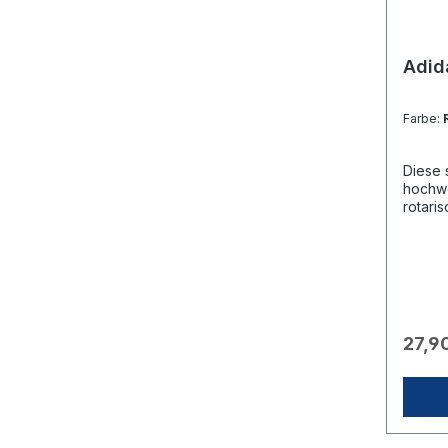
Adid
Farbe:
Diese 
hochwe
rotaris
Beglei
Aktivi
hochwe
souver
in der
🏷️ Ma
Markenq
27,9
den kl
Weiß.
(Schri
ist pr
platzi
sich d