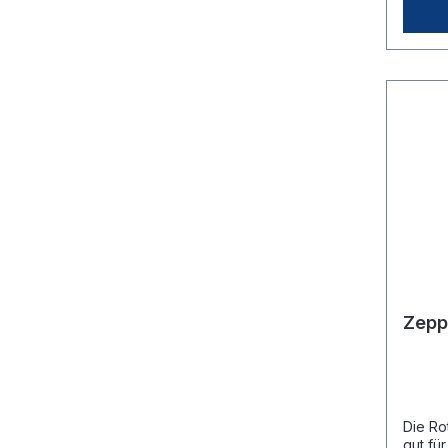
schrei
oder te
Bestel
das Pa
wieder
benöti
Besche
Zepp
Die Ro
gut fü