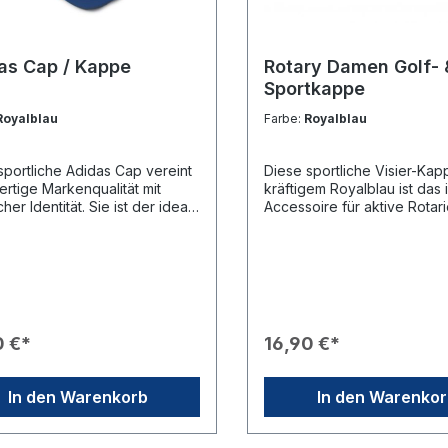
as Cap / Kappe
Rotary Damen Golf- 
Sportkappe
Royalblau
Farbe:
Royalblau
sportliche Adidas Cap vereint
Diese sportliche Visier-Kap
rtige Markenqualität mit
kräftigem Royalblau ist das 
cher Identität. Sie ist der ideale
Accessoire für aktive Rotari
ter für zahlreiche Outdoor-
Sie bietet hervorragenden
täten und sorgt durch ihre
Sonnenschutz und sorgt für
rtige Verarbeitung für einen
professionellen Auftritt auf
änen Auftritt beim Sport oder
Golfplatz oder bei Outdoor
 Freizeit.Produkteigenschaften
Events.Produkteigenschaft
rke: Originale Adidas-
Material: 100 % hochwertig
ualität.🎨 Farben: Erhältlich in
Baumwolle für besten Trag
0 €*
16,90 €*
assischen Farben Blau und
🎖️ Branding: Das Rotary-Logo
️ Branding: Das Rotary-Logo
präzise auf der Vorderseite
ftzug und Mark of Excellence)
eingestickt.☀️ Funktion: Sch
In den Warenkorb
In den Warenko
ominent auf der Vorderseite
Augen und Gesicht zuverläs
ert; das Adidas-Logo befindet
direkter Sonneneinstrahlung
ezent gestickt an der Seite.🏃
Passform: Durch einen