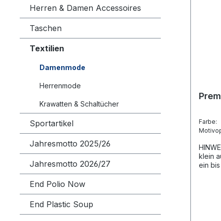
Herren & Damen Accessoires
Taschen
Textilien
Damenmode
Herrenmode
Prem
Krawatten & Schaltücher
Farbe
Sportartikel
Motivo
Jahresmotto 2025/26
HINWEI
klein a
Jahresmotto 2026/27
ein bi
kaufen
dem n
End Polio Now
Baumwo
standa
End Plastic Soup
weiß u
Weiter