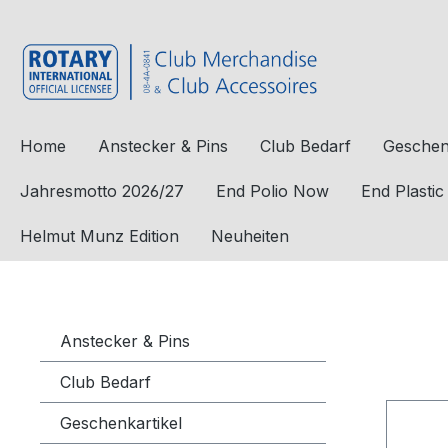
e springen
Zur Hauptnavigation springen
Home
Anstecker & Pins
Club Bedarf
Geschen
Jahresmotto 2026/27
End Polio Now
End Plasti
Helmut Munz Edition
Neuheiten
Anstecker & Pins
Club Bedarf
Geschenkartikel