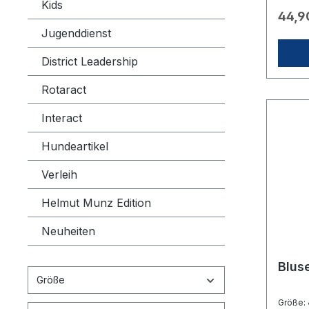
Kids
an. An
44,9
erhält
Jugenddienst
Vor ei
immer 
Paket z
District Leadership
Größen
Dieses
Rotaract
kann a
Clubna
Interact
bestic
die ge
Hundeartikel
geben 
entspr
an. Be
Verleih
Verstä
Knöpf
Helmut Munz Edition
geschn
Nacken
Neuheiten
Schnit
Baumw
g/m²P
Blus
beacht
Größe
eine L
beacht
Größe:
Polosh