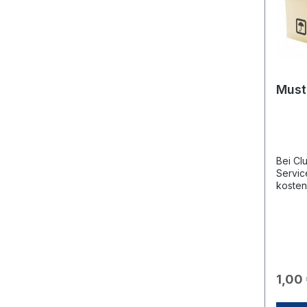
individ
Liefer
Ware b
Zeitpu
Datum 
Ende d
Must
Bei Cl
Servic
kosten
erhalt
gängig
Anprob
einfach
Warenk
Bestel
hat auf
1,00
Sie ei
bestim