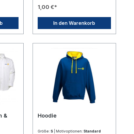
 dafür
hat auf Ihre Kosten zu erfolgen.Falls
1,00 €*
Sie eine bestimmte Farbe oder ein
ort
bestimmtes Logo wünschen,
schreiben Sie uns bitte eine E-Mail
rb
In den Warenkorb
ie
oder teilen Sie uns dies in Ihrer
hrkosten
Bestellung mit.Bitte schicken Sie uns
k
das Paket innerhalb von 2 Wochen
wieder zurück. Sollten Sie mehr Zeit
benötigen, lassen Sie uns das bitte
kurz wissen.Wichtig: die Polos
müssen an uns zurückgesendet
ader
werden und dienen nicht zum
itennähte
Eigengebrauch, sondern nur zur
Größenfindung!
/m²
Hoodie
Größe:
S
| Motivoptionen:
Standard