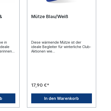
&
Mütze Blau/Weiß
pe in
Diese wärmende Mütze ist der
ideale
ideale Begleiter für winterliche Club-
erinnen.
Aktionen wie
Weihnachtsmarktstände oder
 einen
Spendensammlungen. Sie kombiniert
 dem
ein sportliches Design mit einem
-
klaren Bekenntnis zum rotarischen
en🧵
Engagement und sorgt auch an
e
kalten Tagen für einen
ekomfort.
professionellen
17,90 €*
 ist
Auftritt.Produkteigenschaften🎨
Design: Sportliches Blau mit einem
ützt
markanten weißen Kontraststreifen
rb
In den Warenkorb
sig vor
am breiten Umschlag.🎖️ Branding:
.⚙️
Zentraler weißer „Rotary“-Schriftzug
und das gelbe Mark of Excellence