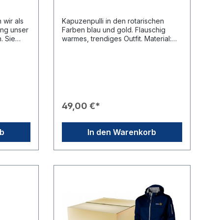
 wir als
Kapuzenpulli in den rotarischen
ung unser
Farben blau und gold. Flauschig
. Sie
warmes, trendiges Outfit. Material:
80% Baumwolle / 20%
gen
PolyesterStick mit Rotary Logo in
Farbe der Kaputze.MUSTER-PAKET
rzu
Hoodies - Vor einer Club-Bestellung
en
raten wir immer dazu, kostenloses
die
Anprobe Paket zu bestellen. Darin
ksendung
sind alle Größen zum anprobieren
49,00 €*
gen.Falls
enthalten. Dieses Paket findet ihr
t ( Kurz
hier: Musterpaket Hoodies | RCF
stimmtes
67 Der Hoodie kann auch noch
rb
In den Warenkorb
Sie uns
zusätzlich mit Ihrem Clubnamen
 Sie uns
ergänzt werden. Teilen Sie uns die
ng im
zu stickenden Namen bitte im Feld
 schicken
"Bemerkungen" am Ende des
 von 2
Bestellvorgangs mit. Doppellagige
ten Sie
Kapuze Innen angeraut Strick-
 Sie uns
Bündchen Doppelnähte
ig: die
Innenkapuze kontrastfarbig
Verdeckte Kopfhörerführung
d dienen
Kontrastfarbene, flache