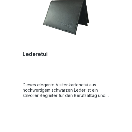
8,2 cm (BxHxT).
Lederetui
Dieses elegante Visitenkartenetui aus
hochwertigem schwarzen Leder ist ein
stilvoller Begleiter für den Berufsalltag und
festliche Anlässe. Es überzeugt durch seine
schlichte Eleganz und die funktionale
Aufteilung.Produkteigenschaften🛠️ Material:
Gefertigt aus feinem, schwarzem Leder mit
einer dezenten Narbung.🎖️ Veredelung: Das
offizielle Rotary-Logo sowie der Schriftzug