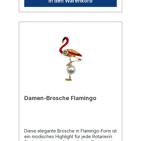
In den Warenkorb
Ein fein gearbeitetes Rotary-Rad (Mark of
Excellence) ist dezent auf einem der Flügel
platziert.🛠️ Befestigung: Die Brosche wird
sicher mit einer stabilen Nadel auf der
Rückseite befestigt.🎁 Eignung: Ein
herzliches Geschenk für Damen im Club
oder als Zeichen der Anerkennung für
besonderes Engagement.
Damen-Brosche Flamingo
Diese elegante Brosche in Flamingo-Form ist
ein modisches Highlight für jede Rotarierin.