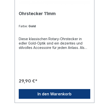
Ohrstecker 11mm
Farbe:
Gold
Diese klassischen Rotary-Ohrstecker in
edler Gold-Optik sind ein dezentes und
stilvolles Accessoire für jeden Anlass. Als
hochwertiger Modeschmuck ergänzen sie
perfekt jedes Outfit und sind ein ideales
Geschenk für rotarische Freundinnen oder
Partnerinnen.Produkteigenschaften🎨
Design: Die Ohrstecker zeigen das
detaillierte Rotary International Emblem
(Zahnrad-Logo).✨ Optik: Hochwertiges
29,90 €*
Finish in glänzender Gold-Optik.🛠️
Verarbeitung: Sichere Befestigung durch
klassische Stecker mit passendem Konter-
In den Warenkorb
Verschluss.🎁 Eignung: Ein schönes Präsent
für Damen, zum Beispiel zur Aufnahme in
den Club oder zu besonderen
Jubiläen.Technische Daten📐 Größe: