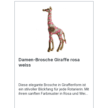
🎁 Eignung: Ein ideales, exklusives
Geschenk für Damen, die Farbe bekennen
und ihre rotarische Zugehörigkeit stilvoll
zeigen möchten.Technische Daten📐 Maße:
ca. 70 mm x 25 mm.
Damen-Brosche Giraffe rosa
weiss
Diese elegante Brosche in Giraffenform ist
ein stilvoller Blickfang für jede Rotarierin. Mit
ihrem sanften Farbmuster in Rosa und Weiß
verleiht sie jedem Outfit eine persönliche
Note.Produkteigenschaften🎨 Design:
Goldfarbenes Gestell in Form einer Giraffe