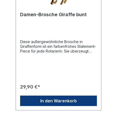
Damen-Brosche Giraffe bunt
Diese außergewöhnliche Brosche in
Giraffenform ist ein farbenfrohes Statement-
Piece für jede Rotarierin. Sie überzeugt
durch ihr lebendiges Design und die
hochwertige Verarbeitung, die jedes Outfit
auf originelle Weise
aufwertet.Produkteigenschaften🎨 Design:
Goldfarbenes Gestell in Form einer Giraffe,
deren Fellflecken in einer bunten Vielfalt
aus kräftigen Farben gestaltet sind.✨
29,90 €*
Verarbeitung: Jedes einzelne Farbsegment
ist präzise von goldfarbenem Metall
eingefasst.🎖️ Branding: Ein markantes,
In den Warenkorb
aufgesetztes Rotary-Rad ziert zentral den
Körper der Giraffe.🛠️ Befestigung: Die
Brosche wird sicher mittels einer klassischen
Broschennadel auf der Rückseite befestigt.