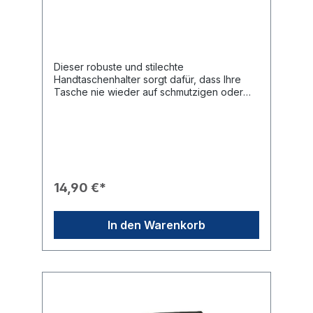
Dieser robuste und stilechte
Handtaschenhalter sorgt dafür, dass Ihre
Tasche nie wieder auf schmutzigen oder
nassen Böden abgestellt werden muss. Er
überzeugt durch sein funktionales Design
und seine hochwertige
Verarbeitung.Produkteigenschaften🛡️
Tischschutz: Die Auflagefläche ist mit Gummi
versehen, um Kratzer auf dem Tisch zu
vermeiden und einen sicheren Halt zu
14,90 €*
garantieren.⚙️ Faltmechanismus: Dank vier
integrierter Gelenke lässt sich der Halter
platzsparend zusammenfalten und bequem
In den Warenkorb
in der Tasche mitführen.🎨 Design: Elegante
Metall-Optik mit dem offiziellen Rotary-
Schriftzug und dem Mark of Excellence in
der Mitte.📍 Vielseitigkeit: Nahezu überall
einsetzbar – ob im Restaurant, bei Meetings
oder auf Reisen.Technische Daten📐
Abmessungen (von oben): 3,1 cm x 3,7 cm x