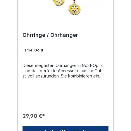
Ohrringe / Ohrhänger
Farbe:
Gold
Diese eleganten Ohrhänger in Gold-Optik
sind das perfekte Accessoire, um Ihr Outfit
stilvoll abzurunden. Sie kombinieren ein
zeitloses Design mit der rotarischen Identität
und eignen sich hervorragend für feierliche
Anlässe oder als exklusives
Geschenk.Produkteigenschaften🎨 Design:
Klassische Ohrhänger mit dem detailliert
ausgearbeiteten Rotary International
Emblem (Zahnrad-Logo).✨ Optik:
29,90 €*
Hochwertiges Finish in glänzender Gold-
Optik mit farbigen Akzenten im Emblem.🛡️
Sicherheit: Zur sicheren Befestigung am Ohr