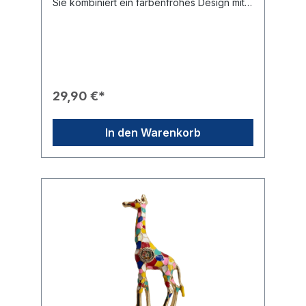
Sie kombiniert ein farbenfrohes Design mit
der offiziellen rotarischen Symbolik und
verleiht jedem Outfit eine exklusive
Note.Produkteigenschaften🎨 Design:
Goldfarbenes Gestell in Form eines
Flamingos mit einem kräftig roten Körper
und detailliert ausgearbeitetem Schnabel.✨
Besonderheit: Der Flamingo balanciert
29,90 €*
kunstvoll auf einer großen, schimmernden
weißen Perle.🎖️ Branding: Ein filigranes,
goldenes Rotary-Rad ist gut sichtbar am
In den Warenkorb
Bein des Flamingos platziert.🛠️ Befestigung:
Sicherer Halt durch eine robuste Nadel auf
der Rückseite der Brosche.🎁 Eignung: Ein
ideales Geschenk für Damen im Club oder
als besonderes Erkennungsmerkmal für
feierliche Anlässe.