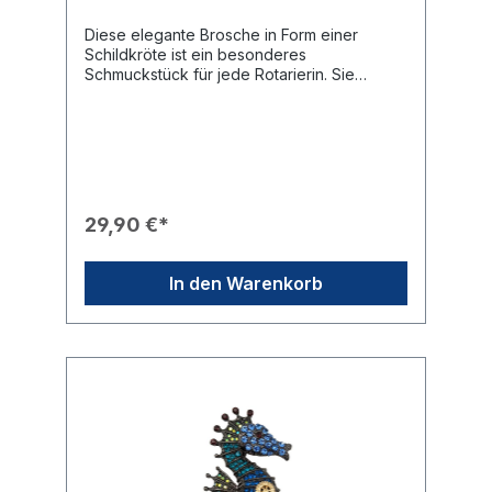
Diese elegante Brosche in Form einer
Schildkröte ist ein besonderes
Schmuckstück für jede Rotarierin. Sie
überzeugt durch ihre farbenfrohe
Gestaltung und die feinen Details, die jedes
Outfit auf originelle Weise
ergänzen.Produkteigenschaften🎨 Design:
Goldfarbenes Gehäuse in Schildkrötenform
mit einem kunstvoll emaillierten Panzer in
kräftigem Violett und dunkleren Akzenten.✨
29,90 €*
Veredelung: Der Rand des Panzers ist mit
einer Reihe funkelnder, rosafarbener
Strasssteine besetzt.🎖️ Branding: Ein
In den Warenkorb
markantes, aufgesetztes Rotary-Rad in Gold
ziert prominent die Mitte des Panzers.🛠️
Befestigung: Die Brosche wird sicher durch
eine robuste Nadel auf der Rückseite
befestigt.🎁 Eignung: Ein ideales Geschenk
für Damen im Club oder als charmantes
Accessoire für festliche Anlässe.