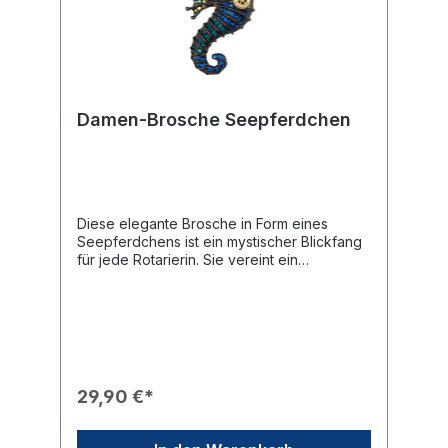
Damen-Brosche Seepferdchen
Diese elegante Brosche in Form eines
Seepferdchens ist ein mystischer Blickfang
für jede Rotarierin. Sie vereint ein
detailreiches maritimes Design mit der
offiziellen rotarischen Symbolik und verleiht
Ihrem Outfit eine besondere
Eleganz.Produkteigenschaften🎨 Design: Ein
filigran ausgearbeitetes Seepferdchen, das
durch ein schimmerndes Farbspiel
besticht.✨ Veredelung: Der Körper ist
29,90 €*
vollständig mit funkelnden Strasssteinen in
verschiedenen Blau-, Türkis- und Grüntönen
besetzt.🎖️ Branding: Ein markantes, goldenes