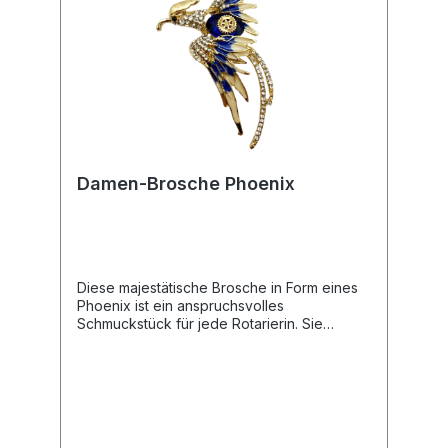
Damen-Brosche Phoenix
Diese majestätische Brosche in Form eines
Phoenix ist ein anspruchsvolles
Schmuckstück für jede Rotarierin. Sie
verbindet ein detailreiches, mythisches
Design mit der offiziellen rotarischen
Symbolik und setzt an jedem Outfit einen
glanzvollen Akzent.Produkteigenschaften🎨
Design: Goldfarbenes Gestell in Form eines
Phoenix mit kunstvoll gestalteten Flügeln