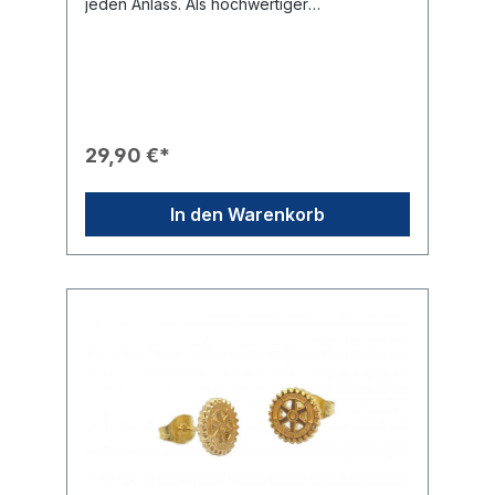
jeden Anlass. Als hochwertiger
Modeschmuck ergänzen sie perfekt jedes
Outfit und sind ein ideales Geschenk für
rotarische Freundinnen oder
Partnerinnen.Produkteigenschaften🎨
Design: Die Ohrstecker zeigen das
detaillierte Rotary International Emblem
(Zahnrad-Logo).✨ Optik: Hochwertiges
29,90 €*
Finish in glänzender Silber-Optik.🛠️
Verarbeitung: Sichere Befestigung durch
klassische Stecker mit passendem Konter-
In den Warenkorb
Verschluss.🎁 Eignung: Ein schönes Präsent
für Damen, zum Beispiel zur Aufnahme in
den Club oder zu besonderen
Jubiläen.Technische Daten📐 Größe:
Durchmesser von 11 mm.