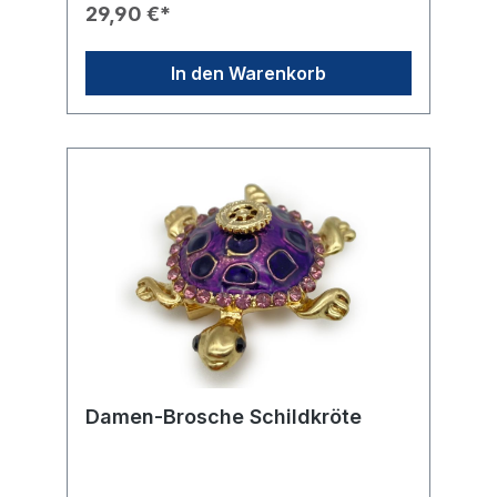
und Schweiffedern in Blau- und
29,90 €*
Cremetönen.✨ Veredelung: Der Kopf, die
Flügelspitzen und die langen Schweiffedern
sind reich mit funkelnden, klaren
In den Warenkorb
Strasssteinen besetzt.🎖️ Branding: Ein fein
ausgearbeitetes, goldenes Rotary-Rad ist
zentral auf einem großen, ovalen
Schmuckstein in Tiefblau am Körper
platziert.🛠️ Befestigung: Die Brosche wird
sicher mit einer stabilen Nadel auf der
Rückseite befestigt.🎁 Eignung: Ein
exklusives Geschenk für besondere
Anlässe oder als Zeichen der Anerkennung
im Club.
Damen-Brosche Schildkröte