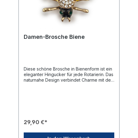
Damen-Brosche Biene
Diese schöne Brosche in Bienenform ist ein
eleganter Hingucker für jede Rotarierin. Das
naturnahe Design verbindet Charme mit der
offiziellen rotarischen Symbolik und eignet
sich perfekt, um jedem Outfit eine
individuelle Note zu
verleihen.Produkteigenschaften🎨 Design:
Goldfarbenes Gehäuse in Form einer Biene
mit einem klassisch gelb-schwarz
gestreiften Körper.✨ Veredelung: Der
29,90 €*
Kopfbereich ist mit funkelnden, klaren
Strasssteinen besetzt, während zwei grüne
Steine die Augen akzentuieren.🎖️ Branding: