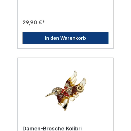
mit rosa-weißen Fellflecken.✨ Verarbeitung:
Die einzelnen Farbsegmente sind präzise
von goldfarbenem Metall eingefasst.🎖️
Branding: Das Design wird durch ein zentral
29,90 €*
aufgesetztes, goldenes Rotary-Rad ergänzt.
🛠️ Befestigung: Die Brosche wird sicher
mittels einer klassischen Broschennadel auf
In den Warenkorb
der Rückseite befestigt.🎁 Eignung: Ein
ideales Geschenk für Damen, die dezente
Farben schätzen und ihre rotarische
Zugehörigkeit stilvoll zeigen
möchten.Technische Daten📐 Maße: ca. 70
mm x 25 mm.
Damen-Brosche Kolibri