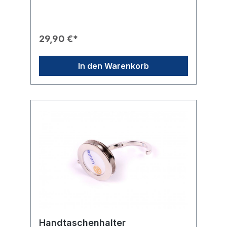
Geschenk.Produkteigenschaften🎨 Design:
Ein silberner Herzanhänger, in dessen
Innerem ein kleines, goldenes Rotary-Rad
platziert ist.✨ Optik: Hochwertiges,
29,90 €*
glänzendes Finish in Silber-Optik mit einem
kontrastierenden Akzent durch das
goldfarbene Emblem.🎁 Eignung: Perfekt als
In den Warenkorb
persönliches Geschenk für rotarische
Freundinnen, Partnerinnen oder
Neumitglieder.Technische Daten📐 Größe
des Herzens: 26 mm x 26 mm.📏 Länge der
Kette: Verstellbar zwischen 45 cm und 50
cm.
Handtaschenhalter