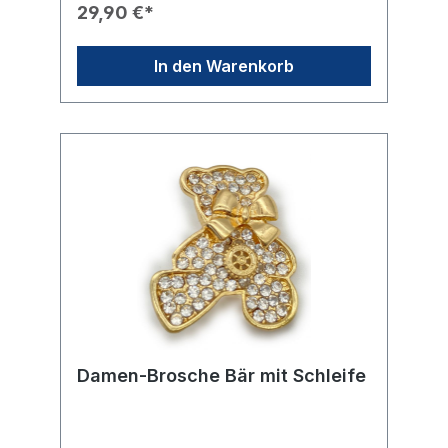
Masterbrand-Logo am Ende der Brosche.🛠️
29,90 €*
Verschluss: Klassische Anstecknadel auf der
Rückseite für einen sicheren Halt an Blazern
oder Kleidern.Technische Daten📐 Maße:
In den Warenkorb
ca. 3,8 cm x 0,5 cm.
Damen-Brosche Bär mit Schleife