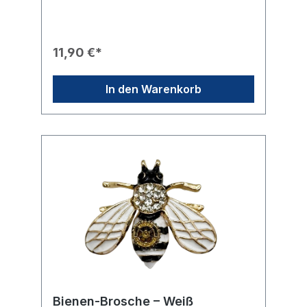
Geschenkartikel.Produkteigenschaften💎
Material: Robuste Metallkonstruktion mit
einem hochwertigen Kunstlederüberzug an
der Ober- und Unterseite.🔍 Optik: Im
11,90 €*
Inneren befinden sich zwei Spiegel, wobei
einer als Vergrößerungsspiegel dient.👜
Format: Durch die flache Bauweise ist er
In den Warenkorb
platzsparend und leicht zu
transportieren.Technische Daten📐
Gesamtdurchmesser: ca. 7 cm.📏
Spiegeldurchmesser: Die beiden
innenliegenden Spiegelflächen haben
jeweils einen Durchmesser von 6 cm.
Bienen-Brosche – Weiß