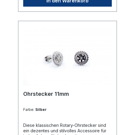
In den Warenkorb
werden kleine, unauffällige Kunststoff-
Stopper verwendet.🎁 Eignung: Ein ideales
Präsent für rotarische Freundinnen oder als
besonderes Erkennungsmerkmal für den
täglichen Gebrauch.Technische Daten📐
Größe: Das Rotary Emblem hat einen
Durchmesser von ca. 1,5 cm.
Ohrstecker 11mm
Farbe:
Silber
Diese klassischen Rotary-Ohrstecker sind
ein dezentes und stilvolles Accessoire für