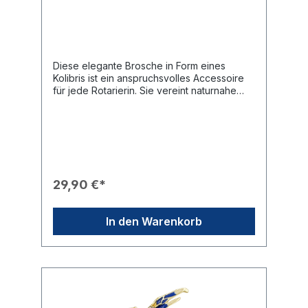
Diese elegante Brosche in Form eines
Kolibris ist ein anspruchsvolles Accessoire
für jede Rotarierin. Sie vereint naturnahe
Ästhetik mit glanzvollen Details und zeigt
dezent die Verbundenheit zur rotarischen
Gemeinschaft.Produkteigenschaften🎨
Design: Goldfarbenes Gestell in Form eines
fliegenden Kolibris mit kunstvoll gestalteten
Flügeln in Braun- und Weiß-Nuancen.✨
Veredelung: Der Kopf und die Brust des
29,90 €*
Vogels sind mit funkelnden Strasssteinen in
Kristall und Rubinrot besetzt.🎖️ Branding: Ein
fein ausgearbeitetes, goldenes Rotary-Rad
In den Warenkorb
(Mark of Excellence) ist prominent auf dem
unteren Flügel platziert.🛠️ Befestigung: Die
Brosche wird sicher mit einer stabilen Nadel
auf der Rückseite befestigt.🎁 Eignung: Ein
exklusives Geschenk für Damen im Club
oder als besonderes Highlight für festliche
Outfits.