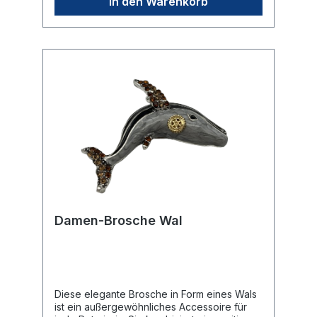
In den Warenkorb
Rotary-Rad ist prominent am Bauch des
Seepferdchens platziert.🛠️ Befestigung: Die
Brosche wird sicher durch eine robuste
Nadel auf der Rückseite befestigt.🎁
Eignung: Ein exklusives Geschenk für
Damen im Club oder als stilvolles Accessoire
für sommerliche Anlässe.
Damen-Brosche Wal
Diese elegante Brosche in Form eines Wals
ist ein außergewöhnliches Accessoire für