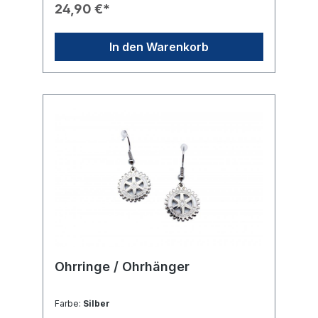
sind hochwertig auf der Vorderseite
24,90 €*
eingeprägt.⚙️ Funktionalität: Bietet
ausreichend Platz für Visitenkarten,
Scheckkarten und Geldscheine.📐 Design:
In den Warenkorb
Durch die flache Bauweise lässt es sich
mühelos und platzsparend in der
Jacketinnentasche oder der Hosentasche
verstauen.Technische Daten📏 Größe: 10,5
cm x 7,5 cm.
Ohrringe / Ohrhänger
Farbe:
Silber