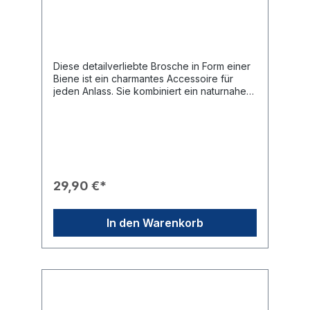
Diese detailverliebte Brosche in Form einer
Biene ist ein charmantes Accessoire für
jeden Anlass. Sie kombiniert ein naturnahes
Design mit eleganten rotarischen
Elementen.Produkteigenschaften🎨 Design:
Goldfarbenes Gehäuse in Bienenform mit
weißen Flügeln und einem schwarz-weiß
gestreiften Körper.✨ Veredelung: Der obere
Körperbereich ist mit funkelndem
Strassbesatz besetzt, der für eine edle
29,90 €*
Optik sorgt.🎖️ Branding: Ein markantes,
goldenes Rotary-Rad ist prominent auf dem
Hinterleib der Biene platziert.🛠️ Material:
In den Warenkorb
Hochwertige Verarbeitung mit detaillierten
Strukturen an den Flügeln und Beinen.🎁
Eignung: Ein ideales Geschenk oder
modisches Statement für Clubmitglieder und
Freunde.