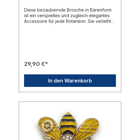
Diese bezaubernde Brosche in Bärenform
ist ein verspieltes und zugleich elegantes
Accessoire für jede Rotarierin. Sie verleiht
Ihrem Outfit eine herzliche Note und zeigt
dezent Ihre Verbundenheit zur rotarischen
Gemeinschaft.Produkteigenschaften🎨
Design: Goldfarbene Brosche in Form eines
Teddybären mit einer glänzenden Schleife
am Hals.✨ Veredelung: Der gesamte Körper
des Bären ist mit funkelnden Strasssteinen
29,90 €*
besetzt, die für einen glamourösen Auftritt
sorgen.🎖️ Branding: Ein fein ausgearbeitetes
Rotary-Rad (Mark of Excellence) ist zentral
In den Warenkorb
auf dem Oberkörper des Bären platziert.🛠️
Befestigung: Sicherer Halt durch eine
robuste Nadel auf der Rückseite der
Brosche.🎁 Eignung: Ein ideales Geschenk
für Damen, sei es zur Aufnahme in den Club,
als Dankeschön oder einfach als
glanzvolles Mitbringsel.