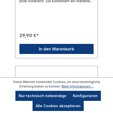
jede Rotarierin. Sie kombiniert ein maritimes
Design mit glanzvollen Akzenten und zeigt
dezent die Verbundenheit zur rotarischen
Gemeinschaft.Produkteigenschaften🎨
Design: Ein kunstvoll gestalteter Wal mit
einem grau-weiß marmorierten Körper in
Emaille-Optik.✨ Veredelung: Die
Rückenflosse, eine Seitenflosse sowie die
29,90 €*
Schwanzflosse sind mit funkelnden
Strasssteinen in warmen Brauntönen
besetzt.🎖️ Branding: Ein fein
In den Warenkorb
ausgearbeitetes, goldenes Rotary-Rad ist
prominent am Bauch des Wals platziert.🛠️
Befestigung: Die Brosche wird sicher mit
einer stabilen Nadel auf der Rückseite
befestigt.🎁 Eignung: Ein ideales Geschenk
für Damen im Club oder als besonderer
Blickfang für maritime Anlässe.
Diese Website verwendet Cookies, um eine bestmögliche
Erfahrung bieten zu können.
Mehr Informationen ...
Nur technisch notwendige
Konfigurieren
Alle Cookies akzeptieren