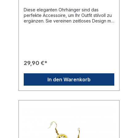
Diese eleganten Ohrhänger sind das
perfekte Accessoire, um Ihr Outfit stilvoll zu
ergänzen. Sie vereinen zeitloses Design mit
der rotarischen Identität und eignen sich
hervorragend für offizielle Club-Anlässe
oder als hochwertiges
Geschenk.Produkteigenschaften🎨 Design:
Klassische Ohrhänger mit dem detailliert
ausgearbeiteten Rotary International
Emblem (Zahnrad-Logo).✨ Optik:
29,90 €*
Hochwertiges Finish in glänzender Silber-
Optik.🛡️ Sicherheit: Zur sicheren Befestigung
am Ohr werden kleine, unauffällige
In den Warenkorb
Kunststoff-Stopper verwendet.🎁 Eignung:
Ein ideales Präsent für rotarische
Freundinnen oder als besonderes
Erkennungsmerkmal für den täglichen
Gebrauch.Technische Daten📐 Größe: Das
Rotary Emblem hat einen Durchmesser von
ca. 1,5 cm.