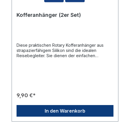
Kofferanhänger (2er Set)
Diese praktischen Rotary Kofferanhänger aus
strapazierfähigem Silikon sind die idealen
Reisebegleiter. Sie dienen der einfachen
Lokalisation Ihres Reisegepäcks auf dem
Kofferband, zur eindeutigen Markierung von
Gruppengepäck oder als schöner Aufhänger, um
auf Reisen weltweit mit anderen ins Gespräch zu
kommen.Produkteigenschaften🎨 Design: In
klassischem Rotary-Blau gehalten, bedruckt mit
dem offiziellen Rotary-Rad und dem vertikalen
9,90 €*
„Rotary“-Schriftzug.🛠️ Material: Robuste
Silikonanhänger, die flexibel und langlebig sind.📝
Funktionalität: Die Rückseite bietet ein klares
In den Warenkorb
Beschriftungsfeld für Name, E-Mail-Adresse und
Telefonnummer.📎 Befestigung: Jeder Anhänger
verfügt über eine passende Silikonschlaufe zur
sicheren Befestigung am Koffergriff.Technische