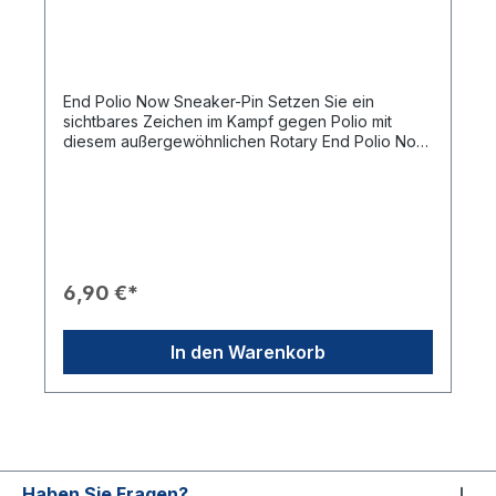
End Polio Now Sneaker-Pin Setzen Sie ein
sichtbares Zeichen im Kampf gegen Polio mit
diesem außergewöhnlichen Rotary End Polio Now
Sneaker-Pin. Das moderne Design in Form eines
roten Turnschuhs mit dem bekannten End Polio
Now-Schriftzug und dem Rotary-Emblem
symbolisiert Bewegung, Engagement und den
gemeinsamen Einsatz für eine poliofreie Welt.
Produkteigenschaften: 👟 Originelles Sneaker-
Design mit „End Polio Now“-Motiv ⚙️ Hochwertiger
6,90 €*
Metallpin mit farbiger Emaille 🔒 Sicherer Butterfly-
Verschluss für optimalen Halt ✨ Detailreiche
Verarbeitung mit glänzender Oberfläche 🎁 Ideal
In den Warenkorb
für Jacken, Taschen, Mützen oder als Geschenk
für Rotarierinnen und Rotarier Mit diesem
besonderen Pin zeigen Sie Ihre Unterstützung für
die weltweite Initiative End Polio Now und tragen
die Botschaft stilvoll in die Öffentlichkeit. Ein
ausdrucksstarkes Accessoire für Meetings,
Veranstaltungen und den Alltag.
Haben Sie Fragen?