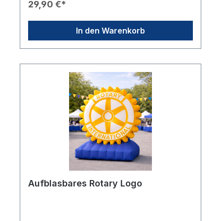
29,90 €*
handlichen Formats bietet er ein großzügiges
Schirmdach und zuverlässigen Schutz bei Regen.
Produkteigenschaften: ☔ Automatische Öffnungs-
In den Warenkorb
& Schließfunktion – komfortabel per Knopfdruck
📏 Großes Schirmdach (ca. 97 cm Ø) – optimaler
Schutz bei Regen 🌀 Stabiles 8-teiliges Gestell –
robust und alltagstauglich 🎒 Kompaktes Packmaß
(ca. 28 cm) – ideal für Tasche oder Rucksack 🖐️
Ergonomischer Griff mit Trageschlaufe – sicher
und angenehm in der Hand 🧥 Passende
Schutzhülle inklusive – sauber verstaut unterwegs
⚖️ Leicht & handlich (ca. 356 g) ✨ Mit Rotary-
Branding – klassisch, dezent und hochwertig
Dieser Schirm vereint Funktionalität, Qualität und
den Spirit von Rotary. Ein praktischer Begleiter für
rotarische Freundinnen und Freunde,
Veranstaltungen oder als hochwertiger
Merchandise-Artikel mit langfristigem Nutzen.
Aufblasbares Rotary Logo