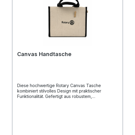
Canvas Handtasche
Diese hochwertige Rotary Canvas Tasche
kombiniert stilvolles Design mit praktischer
Funktionalität. Gefertigt aus robustem,
strukturiertem Material überzeugt sie durch ihre
Langlebigkeit und ihren modernen Look – perfekt
für Alltag, Events oder als hochwertiges
Merchandise-Produkt. Produkteigenschaften: 👜
Hochwertiges Canvas-Material – robust &
langlebig 🎨 Zeitloses Design mit eleganten
schwarzen Details 🔒 Stabiler Reißverschluss für