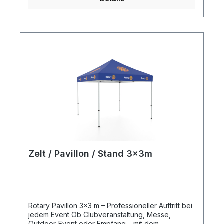
eine professionelle und stilvolle Note. Highlights:
Modernes, funktionales Design Geräumiges
Hauptfach (ca. 22L) Mehrere praktische Fächer
Gepolsterte Schultergurte für optimalen Komfort
Strapazierfähiges, langlebiges Material Ideal für
Alltag, Büro und Reisen
Zelt / Pavillon / Stand 3x3m
Rotary Pavillon 3x3 m – Professioneller Auftritt bei
jedem Event Ob Clubveranstaltung, Messe,
Outdoor-Event oder Empfang – mit dem