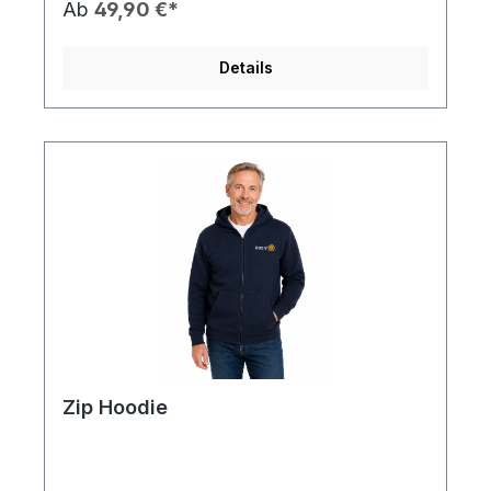
Ab
49,90 €*
sicheren Transport 🖐️ Bequeme Tragegriffe für
optimalen Komfort ✨ Dezentes Rotary Logo –
stilvoll & professionell 📦 Viel Stauraum für Alltag,
Details
Büro oder Events 📏 Erhältlich in zwei Größen: •
Groß: 41,5 × 30 × 16 cm • Klein: 33,5 × 26 × 12,5
cm
Zip Hoodie