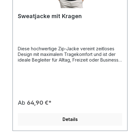
Sweatjacke mit Kragen
Diese hochwertige Zip-Jacke vereint zeitloses
Design mit maximalem Tragekomfort und ist der
ideale Begleiter für Alltag, Freizeit oder Business-
Casual-Looks. Das weiche, strapazierfähige
Material sorgt für ein angenehmes Tragegefühl,
während der moderne Schnitt eine optimale
Passform bietet. Der durchgehende
Reißverschluss und der Stehkragen verleihen der
Jacke einen sportlich-eleganten Look. Ein
besonderes Highlight ist das hochwertig gestickte
Ab
64,90 €*
Rotary Logo auf der Brust, das für eine edle und
langlebige Veredelung steht. Seitliche
Eingrifftaschen bieten zusätzlichen Komfort und
Details
Funktionalität. Highlights: Zeitloses, modernes
Design Hochwertig gesticktes Rotary Logo
Angenehmes, langlebiges Material Stehkragen mit
durchgehendem Reißverschluss Seitliche Taschen