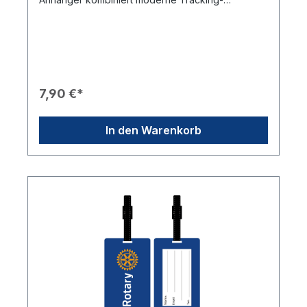
Technologie mit der rotarischen Identität. Er eignet
sich ideal als Schlüsselanhänger oder als
Anhänger für Taschen und
Rucksäcke.Produkteigenschaften🛠️ Material:
Hergestellt aus flexiblem und strapazierfähigem
Silikon.🎨 Design: Dunkelblauer Anhänger mit
einem hochwertigen Aufdruck des "Mark of
7,90 €*
Excellence" Rotary Logos in Gelb.⚙️ Funktionalität:
Ein Apple AirTag kann einfach und sicher in die
vorgesehene Öffnung eingesetzt werden.🛡️
In den Warenkorb
Sicherheit: Ermöglicht die zuverlässige Ortung von
verlegten oder verlorenen Gegenständen über
das "Wo ist?"-Netzwerk.📎 Befestigung:
Ausgestattet mit einem stabilen, silbernen
Schlüsselring.⚠️ Hinweis: Ein Apple AirTag ist nicht
im Lieferumfang enthalten.