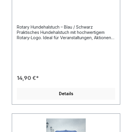
Rotary Hundehalstuch – Blau / Schwarz
Praktisches Hundehalstuch mit hochwertigem
Rotary-Logo. Ideal für Veranstaltungen, Aktionen,
offizielle Auftritte oder den täglichen Spaziergang.
Merkmale: Material: Weicher, angenehm zu
tragender Stoff Farben: Blau oder Schwarz mit
bedrucktem Rotary-Logo Größen: Einheitsgröße
Pflege: Waschbar, formstabil und langlebig
Beschreibung: Das Rotary Hundehalstuch ist
funktional, bequem und leicht anzulegen. Es sitzt
14,90 €*
sicher, sorgt für ein einheitliches Erscheinungsbild
bei Events und eignet sich genauso gut für den
täglichen Spaziergang. Gegen einen Aufpreis
Details
von 5,90 € kann der Name Ihres Hundes oder der
Name Ihres Clubs/Distrikts auf das Halstuch
gedruckt werden.🕓 Bitte beachten: Bei individuell
bedruckten Halstuch verlängert sich die Lieferzeit
um 2-3 Tage.