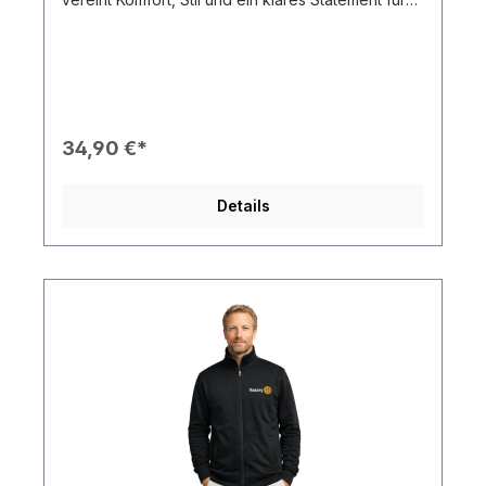
Engagement. Gefertigt aus angenehm weichem,
strapazierfähigem Material bietet es optimalen
Tragekomfort – ideal für Meetings,
Veranstaltungen oder den Alltag. Mit seinem
klassischen Schnitt und dem dezent platzierten
Rotary Logo wirkt das Shirt modern und zugleich
repräsentativ. Perfekt für alle, die ihre
34,90 €*
Verbundenheit zu Rotary stilvoll zeigen möchten.
Produkteigenschaften: 👕 Klassischer Schnitt –
bequem und zeitlos 🌿 Angenehm weiches
Details
Material – hoher Tragekomfort 🧵 Hochwertige
Verarbeitung – langlebig & formstabil ✨ Dezentes
Rotary Logo – stilvoll und repräsentativ 📅
Vielseitig kombinierbar – passend für Events,
Freizeit & Alltag Dieses Longsleeve steht für
Qualität, Gemeinschaft und den Rotary-Spirit – ein
stilvolles Basic für Mitglieder und Unterstützende.