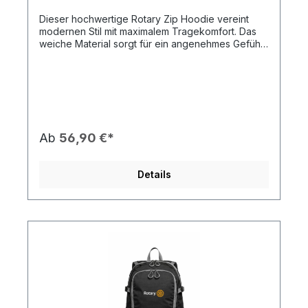
Dieser hochwertige Rotary Zip Hoodie vereint
modernen Stil mit maximalem Tragekomfort. Das
weiche Material sorgt für ein angenehmes Gefühl
auf der Haut, während das schlichte Design mit
dem dezenten Rotary Logo einen sportlich-
eleganten Look schafft – perfekt für Alltag, Events
oder Freizeit. Produkteigenschaften: 👕
Hochwertiges Material – weich, bequem &
langlebig 🎨 Klassisches Design in zeitlosem Look
🔒 Durchgehender Reißverschluss für einfaches
Ab
56,90 €*
An- und Ausziehen 🖐️ Praktische Kängurutaschen
für zusätzlichen Komfort 🧥 Kapuze für extra
Wärme und Schutz ✨ Dezentes Rotary Logo –
Details
stilvoll & hochwertig - Individueller Druck möglich.
🌿 Ideal für Alltag, Freizeit und Events Dieser
Hoodie kombiniert Komfort, Qualität und den
Rotary Spirit – ein Must-have für jeden
Kleiderschrank.