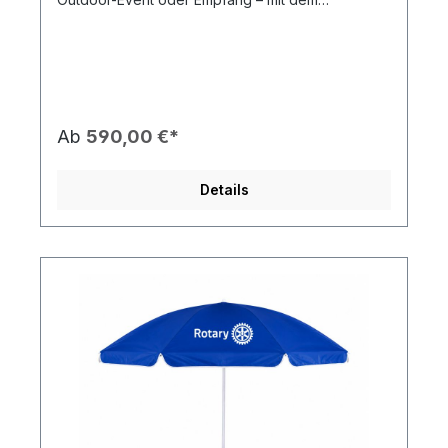
hochwertigen Rotary Pavillon präsentierst du dich
jederzeit professionell und wetterunabhängig.
Dank stabiler Aluminium-Konstruktion und robuster
Qualitätsplane ist dieser Pavillon für den Innen-
und Außeneinsatz bestens geeignet – echte
Profiqualität, nicht vergleichbar mit
handelsüblichen Hobby-Zelten.
Ab
590,00 €*
Produkteigenschaften: 🏗️ Stabiles Aluminium-
Gestänge – langlebig, robust und schnell
einsatzbereit ⚡ Aufbau in unter 5 Minuten – mit
Details
maximal 2 Personen, Gestänge einfach
auseinanderziehen und arretieren 🎪 Hochwertige
Dachplane (270 g/m² Polyester) – strapazierfähig,
UV- und wasserabweisend 🛡️ Verstärkte Ecken –
extra langlebig an stark beanspruchten Stellen 📏
Standgröße 3 x 3 m – klassische Eventgröße mit
großzügiger Fläche ⬆️ Höhenverstellbare Füße –
flexible Anpassung an unterschiedliche
Untergründe ☀️ Weiße Planenunterseite – sorgt für
maximale Helligkeit im Innenraum 🔧 Manuell
nachspannbare Dachplane – für ein stets
perfektes Erscheinungsbild 🎨 Rotary Masterbrand
Druck – auf allen vier Dachflächen sowie
umlaufend 12-fach platziert 🧩 Bis zu 3 Seitenteile