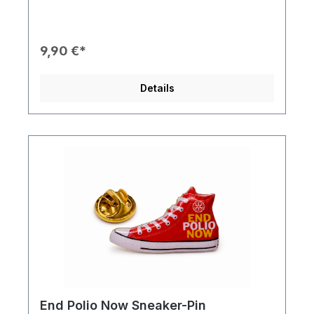
und sich erfrischen lassen. Der kleine aber
leistungsstarke Elektromotor erfreut sich bereits in
den wärmeren Regionen anderer Länder einer
großen Beliebtheit. Ideal auch als Geschenk für
9,90 €*
Clubfreunde, Vorstand- oder
Beiratsmitglieder. Erhältlich in Schwarz oder Pink,
jeweils mit dem Rotary Masterbrand bedruckt
Details
Produkteigenschaften🧊 Material: hochwertiges
SIlikon TPE mit gummiweicher
Oberfläche. 🧗 Befestigung: Auf den USB-C Port
einer Stromquelle aufsetzen. 📏 Maße &
Volumen: 🎨 Personalisierung: Individueller
Aufdruck Ihres Club-Logos ab einer Menge von
50 Stück möglich. Bestellhinweise📧 Anfrage: Für
ein individuelles Angebot senden Sie Ihren
gewünschten Aufdruck bitte an info@club-
merchandise.eu.
End Polio Now Sneaker-Pin