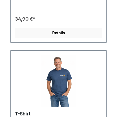
Veranstaltungen, Outdoor-Aktivitäten oder den
Alltag. Mit ihrer bequemen Passform, der
praktischen Kapuze und dem durchgehenden
Reißverschluss ist sie ein vielseitiger Begleiter für
34,90 €*
jede Jahreszeit. Das dezent platzierte Rotary
Logo sorgt für einen repräsentativen und zugleich
sportlichen Look. Produkteigenschaften: 🧥
Details
Leichtes Funktionsmaterial – windabweisend &
angenehm zu tragen 🌧️ Schutz bei wechselhaftem
Wetter – ideal für unterwegs 🔒 Durchgehender
Reißverschluss – praktisch & komfortabel 🎯
Kapuze mit Kordelzug – individuell anpassbar ✨
Dezentes Rotary Logo – stilvoll und repräsentativ
📅 Vielseitig kombinierbar – perfekt für Events,
Freizeit & Outdoor Diese Jacke steht für Qualität,
Gemeinschaft und den Rotary-Spirit – ein
funktionales Essential für Mitglieder und
Unterstützende.
T-Shirt