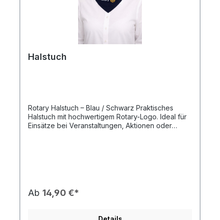
Halstuch
Rotary Halstuch – Blau / Schwarz Praktisches
Halstuch mit hochwertigem Rotary-Logo. Ideal für
Einsätze bei Veranstaltungen, Aktionen oder
offiziellen Terminen. Merkmale: Material: Weicher,
angenehm zu tragender Stoff Farben: Blau oder
Schwarz mit gesticktem Rotary-Logo Größe:
Einheitsgröße Pflege: Waschbar, formstabil und
langlebig Beschreibung: Das Rotary Halstuch ist
funktional und bequem. Es lässt sich einfach
binden, sitzt sicher und sorgt für ein einheitliches
Ab
14,90 €*
Erscheinungsbild bei öffentlichen Auftritten und
Projekten.
Details