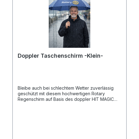
Doppler Taschenschirm -Klein-
Bleibe auch bei schlechtem Wetter zuverlässig
geschützt mit diesem hochwertigen Rotary
Regenschirm auf Basis des doppler HIT MAGIC
AOC. Der kompakte Taschenschirm kombiniert
bewährte doppler-Qualität mit praktischer
Automatik-Funktion und einem zeitlosen Design –
ideal für Meetings, Reisen, Veranstaltungen oder
den Alltag. Dank der automatischen Auf- und Zu-
Funktion lässt sich der Schirm bequem mit nur
einem Knopfdruck bedienen. Trotz seines