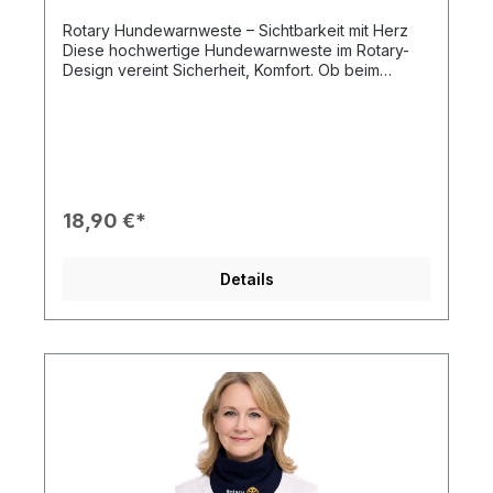
Rotary Hundewarnweste – Sichtbarkeit mit Herz
Diese hochwertige Hundewarnweste im Rotary-
Design vereint Sicherheit, Komfort. Ob beim
Spaziergang in der Dämmerung, bei schlechtem
Wetter oder im Stadtverkehr – mit dieser
reflektierenden Weste ist Ihr vierbeiniger Freund
stets gut sichtbar und gleichzeitig ein
sympathischer Botschafter der Rotary-Idee.
Produktdetails: Farbe: Leuchtendes Rotary-Blau
mit reflektierenden Streifen Design: Offizielles
18,90 €*
Rotary International Logo auf dem Rücken
Material: Wasserabweisendes, leichtes Gewebe
mit angenehmem Tragekomfort Verschluss:
Details
Verstellbare Klettverschlüsse für optimalen Sitz
Größen: Erhältlich in verschiedenen Größen –
passend für kleine bis große Hunderassen
Optionaler Individualdruck: Gegen einen Aufpreis
von 5,90 € kann der Name Ihres Hundes oder der
Name Ihres Clubs/Distrikts auf die Weste gedruckt
werden. 🕓 Bitte beachten: Bei individuell
bedruckten Westen verlängert sich die Lieferzeit
um 2-3 Tage.