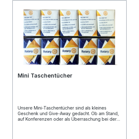
Daten📐 Abmessungen: ca. 10,5 cm x 6,5 cm.📦
Lieferumfang: Set bestehend aus zwei (2)
Anhängern.
Mini Taschentücher
Unsere Mini-Taschentücher sind als kleines
Geschenk und Give-Away gedacht. Ob am Stand,
auf Konferenzen oder als Überraschung bei der
Clubfahrt! Jede Packung enthält acht 3-laginge
Minitaschentücher mit den Maßen 20*20cm. Die
Packungen sind nur 7cm x 5cm x4cm