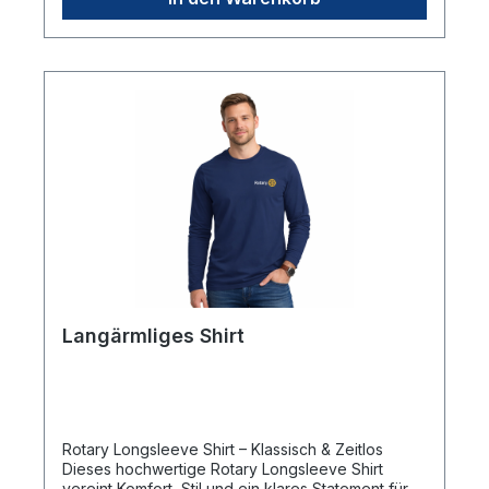
& hochwertig 🌲 8 stabile Holz-Tees im Beutel mit
Headerkarte 🎁 Ideal als Geschenk oder Give-
away für Golf-Events 💙 Offizielles Rotary Design
💡 Preisvorteil: Beim Kauf dieses Sets sparst du
knapp 4 € gegenüber dem Einzelkauf der
Produkte. Einzelprodukte / Individual products /
Produits individuels Holz-Tees: https://www.club-
merchandise.eu/RCM-82/8-Holz-Tees-im-Beutel
Golfbälle Geschenk-Set: https://www.club-
merchandise.eu/RCM-81/Golfbaelle-Geschenk-Set
Langärmliges Shirt
Rotary Longsleeve Shirt – Klassisch & Zeitlos
Dieses hochwertige Rotary Longsleeve Shirt
vereint Komfort, Stil und ein klares Statement für