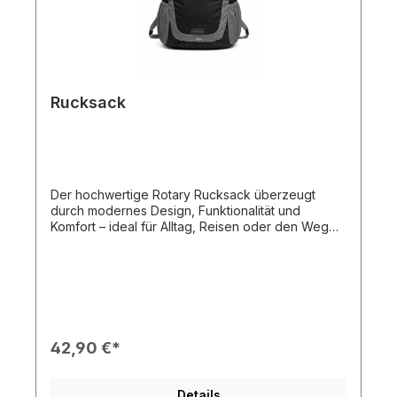
Rucksack
Der hochwertige Rotary Rucksack überzeugt
durch modernes Design, Funktionalität und
Komfort – ideal für Alltag, Reisen oder den Weg
zur Arbeit. Das robuste, wasserabweisende
Material schützt deine Inhalte zuverlässig,
während das großzügige Hauptfach ausreichend
Platz für Laptop, Unterlagen und persönliche
Gegenstände bietet. Zusätzliche Front- und
Seitentaschen sorgen für optimale Organisation.
Ergonomisch gepolsterte Schultergurte und ein
42,90 €*
atmungsaktives Rückenteil garantieren hohen
Tragekomfort – auch bei längeren Einsätzen. Das
dezente Rotary Branding verleiht dem Rucksack
Details