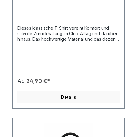
Dieses klassische T-Shirt vereint Komfort und
stilvolle Zurückhaltung im Club-Alltag und darüber
hinaus. Das hochwertige Material und das dezente
Rotary Branding machen es zum idealen Begleiter
für Freizeit, Events und Reisen.
Produkteigenschaften 🛠️ Material: Angenehm
weiches und strapazierfähiges Gewebe aus
hochwertiger Baumwolle. 👕 Tragekomfort:
Bequemer Schnitt mit optimaler Passform für den
täglichen Einsatz. 🧵 Verarbeitung: Hochwertiger
Ab
24,90 €*
Druck für langlebige Farbbrillanz und
Formstabilität. 📐 Passform: Klassischer Unisex-
Schnitt.
Details