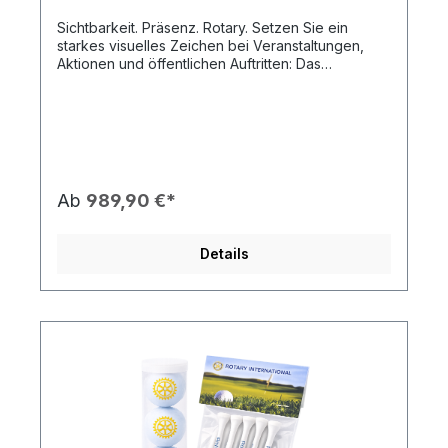
Sichtbarkeit. Präsenz. Rotary. Setzen Sie ein
starkes visuelles Zeichen bei Veranstaltungen,
Aktionen und öffentlichen Auftritten: Das
aufblasbare Rotary International Logo ist ein
hochwertiger Blickfang für Außenbereiche, der
Aufmerksamkeit schafft und die Werte von Rotary
sichtbar transportiert. Mit einer Gesamthöhe von
ca. 3 Metern ist das Logo schon aus großer
Entfernung erkennbar und sorgt für klare
Wiedererkennung, professionelle Außenwirkung
Ab
989,90 €*
und starke Markenpräsenz. Das ikonische Rotary
Mark of Excellence sitzt auf einem stabilen,
blauen Standfuß und wird durch ein
Details
leistungsstarkes Dauergebläse dauerhaft in Form
gehalten. Ob bei Charity-Events,
Clubveranstaltungen, Messen, Stadtfesten oder
Jugend- und Austauschprogrammen – dieses
aufblasbare Logo eignet sich ideal als
Eingangsmarkierung, Fotopoint,
Bühnenhintergrund oder zentraler Treffpunkt.
Produkteigenschaften 📏 Ca. 3 m Höhe – maximale
Sichtbarkeit auch aus der Ferne ⭐ Offizielles
Rotary International Design 🧱 Stabiler Standfuß für
Asphalt, Steinpflaster oder Beton ⚡