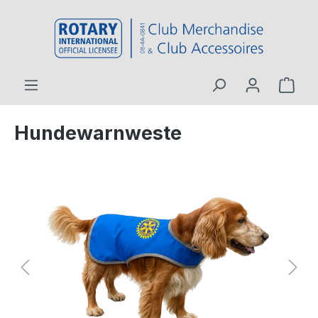
inhalt springen
Hundewarnweste