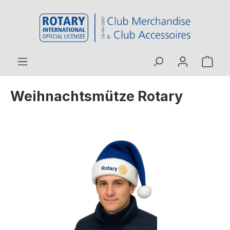
inhalt springen
Weihnachtsmütze Rotary