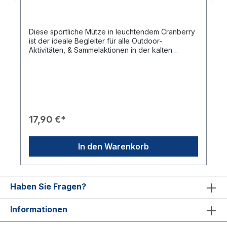
Diese sportliche Mütze in leuchtendem Cranberry
ist der ideale Begleiter für alle Outdoor-
Aktivitäten, & Sammelaktionen in der kalten
Jahreszeit. Sie verbindet wohlige Wärme mit
einem modernen, professionellen Auftritt bei Club-
Aktionen im Freien.Produkteigenschaften🎨
Design: Klassische Strickmütze in Cranberry mit
einem breiten Umschlag für zusätzliche Wärme an
den Ohren.🎖️ Branding: Besticktes Rotaract Logo
auf der Vorderseite.❄️ Einsatz: Perfekt geeignet
17,90 €*
für den Weihnachtsmarktstand, das
Spendensammeln oder winterliche Hands-on-
Projekte.🧵 Material: Gefertigt aus 100 % Soft
In den Warenkorb
Touch Acryl, was für ein besonders weiches und
angenehmes Tragegefühl sorgt.Technische Daten
📐 Größe: Universalgröße (One Size), passend für
fast jede Kopfform.
Haben Sie Fragen?
Informationen