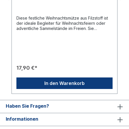
Diese festliche Weihnachtsmütze aus Filzstoff ist
der ideale Begleiter für Weihnachtsfeiern oder
adventliche Sammelstände im Freien. Sie
kombiniert weihnachtlichen Charme mit rotarischer
Identität.Produkteigenschaften🧵 Material:
Hergestellt aus klassischem Filzstoff, ideal für kalte
Tage.🎖️ Design: Die blaue Mütze ist mit einem
runden, weißen Bommel an der Spitze verziert.🪡
Veredelung: Das Rotary-Logo ist im weißen
Stirnbandbereich gut sichtbar eingestickt.❄️
17,90 €*
Einsatzbereich: Perfekt für Weihnachtsfeiern,
Benefizaktionen oder Sammelstände in der
Adventszeit.
In den Warenkorb
Haben Sie Fragen?
Informationen