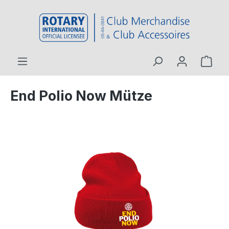
inhalt springen
End Polio Now Mütze