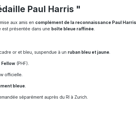
daille Paul Harris "
remise aux amis en
complément de la reconnaissance Paul Harris
Elle est présentée dans une
boîte bleue raffinée
.
n cadre or et bleu, suspendue à un
ruban bleu et jaune
.
s Fellow
(PHF).
w officielle.
ement bleue
.
demandée séparément auprès du RI à Zurich.