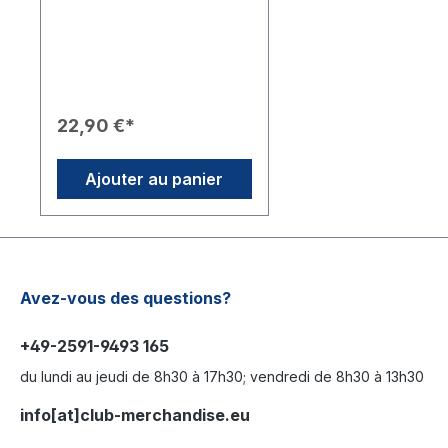
stockage et la présentation
du certificat Paul Harris
Fellow. Étant donné que le
Rotary à Zurich envoie
désormais les certificats sans
chemise, ce classeur de
haute qualité offre la
22,90 €*
protection et le cadre
parfaits pour cet important
document.Caractéristiques
Ajouter au panier
du Produit💼 Matériau :
Chemise de présentation en
cuir de haute qualité.🖋️
Inscription : Inscription "Paul
Harris Fellow" élégante.🛡️
Objectif : Sert à ranger et
conserver le certificat Paul
Avez-vous des questions?
Harris Fellow.💡 Remarque :
Proposé comme solution de
+49-2591-9493 165
représentation car le RI
envoie les certificats sans
du lundi au jeudi de 8h30 à 17h30; vendredi de 8h30 à 13h30
chemise.
info[at]club-merchandise.eu