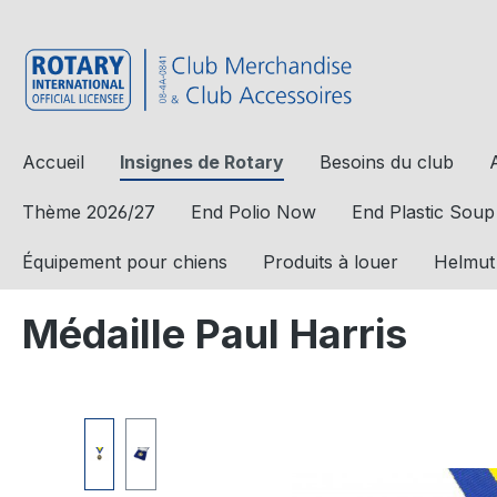
a recherche
Passer à la navigation principale
Accueil
Insignes de Rotary
Besoins du club
Thème 2026/27
End Polio Now
End Plastic Soup
Équipement pour chiens
Produits à louer
Helmut
Médaille Paul Harris