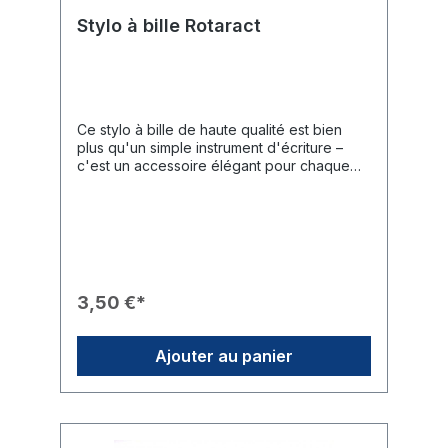
Stylo à bille Rotaract
Ce stylo à bille de haute qualité est bien
plus qu'un simple instrument d'écriture –
c'est un accessoire élégant pour chaque
membre du Rotaract. Grâce à son design
raffiné et sa fabrication haut de gamme, il
est le compagnon idéal pour les réunions,
les conférences ou l'usage quotidien au
bureau.Caractéristiques du Produit🎨 Design
: Corps en aluminium élégant, laqué dans la
couleur canneberge emblématique du
3,50 €*
Rotaract.🎖️ Marquage : Inscription « Rotaract
» blanche de haute qualité avec le logo
officiel de la roue dentée sur le corps.✨
Ajouter au panier
Toucher : La finition Soft Touch gommée
offre une prise en main antidérapante et
une sensation d'écriture très douce.🖋️
Performance d'écriture : L'encre gel noire
produit des lignes fluides et nettes.⚙️ Détails