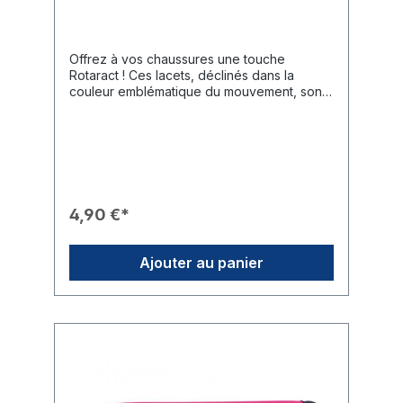
Offrez à vos chaussures une touche
Rotaract ! Ces lacets, déclinés dans la
couleur emblématique du mouvement, sont
le détail idéal pour personnaliser votre look
lors des événements du club ou au
quotidien.Caractéristiques du Produit🎨
Design : Présentés dans le rouge
canneberge (magenta) typique du Rotaract.
🎖️ Marquage : Le logo Rotaract blanc (nom
et roue) est imprimé de manière répétée sur
4,90 €*
toute la longueur des lacets.👟 Compatibilité
: Conviennent parfaitement aux baskets ou
chaussures disposant de 6 à 8 paires
Ajouter au panier
d'œillets.Données Techniques📏 Longueur :
120 cm.🧵 Couleur : Canneberge / Blanc.