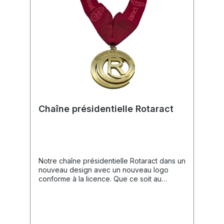
Avantage : Profitez de prix dégressifs
attractifs pour les commandes en grande
quantité.Données Techniques📐 Dimensions
: 12 x 4 cm.
Chaîne présidentielle Rotaract
Notre chaîne présidentielle Rotaract dans un
nouveau design avec un nouveau logo
conforme à la licence. Que ce soit au
Rotaract ou au Rotary, la passation de
pouvoir est généralement célébrée avec
solennité et ambiance. La remise du collier
présidentiel est toujours un moment
agréable de la manifestation. Les noms des