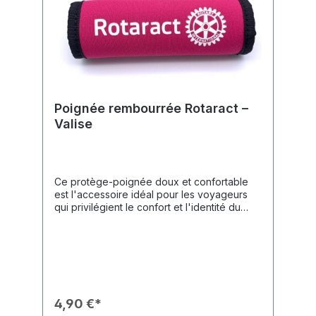
Poignée rembourrée Rotaract –
Valise
Ce protège-poignée doux et confortable
est l'accessoire idéal pour les voyageurs
qui privilégient le confort et l'identité du
club. Il facilite le transport de bagages
lourds et permet d'identifier immédiatement
votre valise sur le tapis
roulant.Caractéristiques du Produit🎨 Design
: Rose Rotaract vif (magenta) avec lettrage
« Rotaract » blanc de haute qualité et le
logo officiel.✨ Confort : Rembourre la
4,90 €*
poignée, offrant une sensation de transport