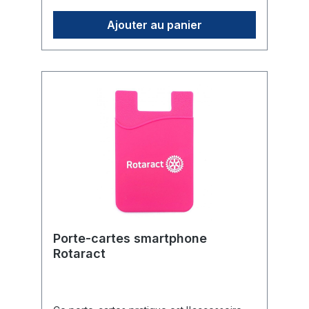
plus agréable pour les valises ou sacs de
voyage lourds.🛠️ Utilisation : Fixation simple
Ajouter au panier
et rapide grâce à une fermeture velcro
pratique.👁️ Aspect : Les bords noirs
contrastés confèrent un design sportif et
robuste.
Porte-cartes smartphone
Rotaract