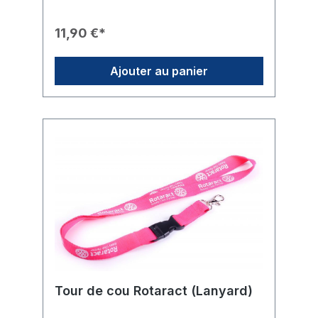
Impression de haute qualité du logo
Rotaract (nom et roue) en rose/magenta
11,90 €*
distinctif.💬 Sujet de conversation : La tasse
invite naturellement à engager le dialogue
sur le Rotaract avec des collègues, des
Ajouter au panier
camarades ou des amis.✨ Forme : Design
moderne, légèrement conique, idéal aussi
bien au bureau qu'à la maison.
Tour de cou Rotaract (Lanyard)