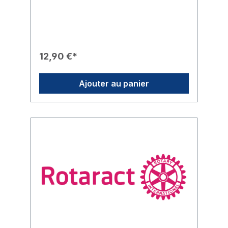
Rotaract et sont idéales comme cadeau
pour les membres du club.Caractéristiques
du Produit🎨 Design : Monture classique et
tendance d'un blanc élégant avec des
verres teintés sombres.🎖️ Branding : La
branche est ornée du lettrage officiel
12,90 €*
Rotaract et du logo distinctif en forme de
roue dentée rouge.✨ Style : Un accessoire
frais et moderne qui souligne avec
Ajouter au panier
élégance votre appartenance à la
communauté Rotaract.