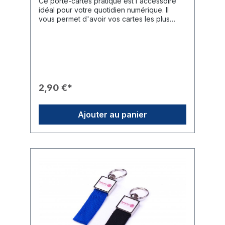
Ce porte-cartes pratique est l'accessoire
idéal pour votre quotidien numérique. Il
vous permet d'avoir vos cartes les plus
importantes ou un peu d'argent liquide à
portée de main, directement au dos de
votre smartphone.Caractéristiques du
Produit🎨 Design : Rose Rotaract vif
(magenta) avec le lettrage « Rotaract »
blanc de haute qualité et le logo officiel de
la roue dentée.✨ Fonction : Petite pochette
2,90 €*
à coller au dos du smartphone ou sur la
coque de protection.💳 Capacité : Offre de
l'espace pour les cartes de visite, les cartes
Ajouter au panier
de crédit, la carte de membre du club ou les
billets de banque.🛠️ Installation : Fixation
facile grâce au dos auto-adhésif.Données
Techniques📐 Dimensions : Longueur env.
8,5 cm, largeur env. 5,5 cm.