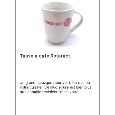
: Un clip métallique robuste et des anneaux
décoratifs en métal confèrent au stylo style
et robustesse.Données Techniques🧵
Matériau : Aluminium (laqué).✒️ Couleur
d'encre : Noire (encre gel).🛠️ Extras : Clip
en métal, surface gommée.
Tasse à café Rotaract
Un grand classique pour votre bureau ou
votre cuisine ! Ce mug épuré est bien plus
qu'un simple récipient : c'est votre
compagnon quotidien pour afficher votre
appartenance et agir comme ambassadeur
du Rotaract au jour le jour.Caractéristiques
du Produit🎨 Design : Blanc intemporel avec
une anse élégante et courbée.🎖️ Marquage :