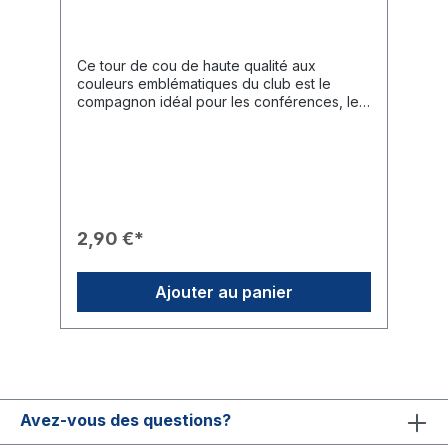
Ce tour de cou de haute qualité aux
couleurs emblématiques du club est le
compagnon idéal pour les conférences, les
événements ou un usage quotidien. Il allie
fonctionnalité et engagement clair envers la
communauté Rotaract.Caractéristiques du
Produit🎨 Design : Couleur canneberge
(magenta) vive avec six impressions
blanches du logo « Rotaract » moderne.⚙️
Fonctionnalité : Équipé d'une boucle
2,90 €*
détachable en plastique noir pratique pour
séparer rapidement la partie inférieure.🛠️
Accessoires : Un mousqueton métallique
Ajouter au panier
robuste assure la fixation sécurisée des
clés, des porte-badges ou des étiquettes
de nom.Données Techniques📐 Largeur : 20
mm.🧵 Couleur : Canneberge avec
impression de logo blanc.
Avez-vous des questions?