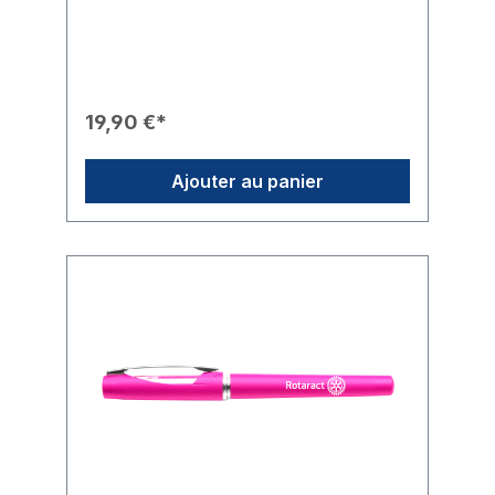
essentiels du quotidien et séduit par son
design épuré et sportif.Caractéristiques du
Produit🎨 Design : Noir classique avec un
logo « Box » Rotaract blanc distinctif (nom
et roue) sur le devant.🎒 Rangement :
Équipée d'un total de quatre poches
19,90 €*
zippées pour une organisation optimale (1
compartiment principal, 1 compartiment
intérieur, 1 poche pour petits objets et 1
Ajouter au panier
poche frontale plaquée).🗝️ Sécurité : Un
porte-clés intégré permet de ranger vos
clés en toute sécurité et de les avoir
toujours à portée de main.⚙️ Confort : La
sangle réglable avec une boucle robuste
permet un ajustement individuel, que ce soit
à l'épaule ou à la ceinture.🧵 Matière :
Fabriquée en 100 % polyester
résistant.Données Techniques📐 Dimensions
: env. 37 x 15 x 10 cm.📦 Volume : env. 2 litres
de capacité.