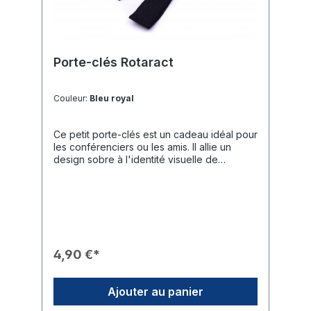
Porte-clés Rotaract
Couleur:
Bleu royal
Ce petit porte-clés est un cadeau idéal pour
les conférenciers ou les amis. Il allie un
design sobre à l'identité visuelle de
Rotaract, constituant un accessoire pratique
au quotidien.Caractéristiques du Produit🎨
Design : Petit pendentif rectangulaire avec
le logo Rotaract imprimé (nom et roue).🧵
Matière : Une sangle en nylon robuste est
fixée sous l'élément du logo.🌈 Variantes de
couleurs : Disponible dans les couleurs
4,90 €*
classiques Noir et Bleu.🎁 Utilisation :
Parfaitement adapté comme marque
d'attention pour les invités du club ou
Ajouter au panier
comme petit souvenir.Données Techniques
📐 Dimensions : env. 110 x 25 x 5 mm (L x l x