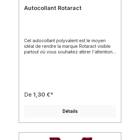
Autocollant Rotaract
Cet autocollant polyvalent est le moyen
idéal de rendre la marque Rotaract visible
partout où vous souhaitez attirer l'attention.
Grâce à sa finition brillante et son design
épuré, il constitue un message
professionnel pour votre
club.Caractéristiques du Produit🎨 Design :
Présente le logo Rotaract moderne en rose
vif (magenta) avec le symbole officiel de la
roue dentée.✨ Finition : Surface brillante de
De
1,30 €*
haute qualité pour un aspect attrayant.🔄
Applications : Utilisation illimitée – idéal pour
les voitures, les pupitres, les boîtes de
Détails
dons, les valises, les ordinateurs portables
ou les albums photos.🛠️ Usage : Parfait pour
marquer la propriété, pour des distinctions
ou pour le marquage sur des panneaux
d'information et des porte-blocs.💰