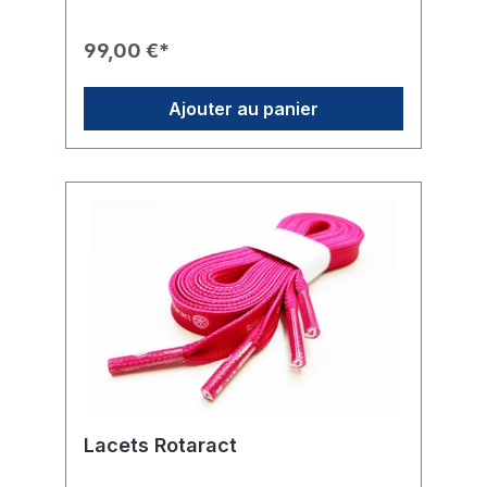
prédécesseurs peuvent alors être gravés
sur de petites plaquettes et constituer sur le
99,00 €*
collier une impressionnante chronique du
club. N'oubliez pas d'ajouter la gravure et
les plaquettes nominatives en nombre
Ajouter au panier
approprié dans le panier d'achat. RCB 08a
(plaquettes nominatives pour chaîne de
président) et RCB 08b (gravure des
plaquettes nominatives)
Lacets Rotaract