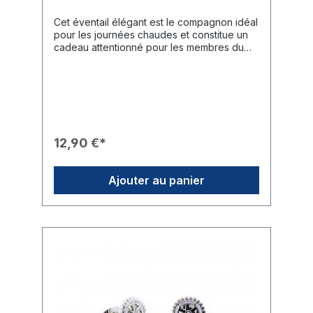
Cet éventail élégant est le compagnon idéal
pour les journées chaudes et constitue un
cadeau attentionné pour les membres du
club ou les invités lors d'événements
estivaux. Il allie rafraîchissement immédiat et
design rotarien classique.Caractéristiques
du Produit❄️ Fonction : Offre une fraîcheur
bienvenue lors des températures élevées
et des réunions en plein air.📐 Manipulation :
Grâce à son mécanisme de pliage rapide,
12,90 €*
l'éventail s'ouvre facilement et se range de
manière très compacte.🎨 Design : Conçu
dans un bleu Rotary éclatant, orné d'une
Ajouter au panier
impression discrète blanc-argenté du logo
et du lettrage Rotary.🛠️ Matériau :
Construction robuste avec une zone de
préhension solide en bleu foncé assorti.