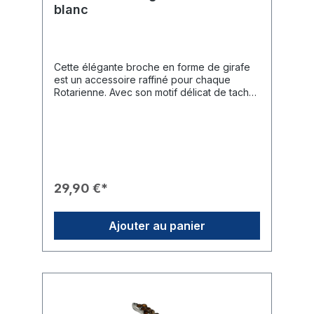
blanc
Cette élégante broche en forme de girafe
est un accessoire raffiné pour chaque
Rotarienne. Avec son motif délicat de taches
roses et blanches, elle apporte une touche
personnelle à toute tenue.Caractéristiques
du Produit🎨 Design : Monture dorée en
forme de girafe ornée de taches roses et
blanches.✨ Finition : Chaque segment de
couleur est précisément encadré par du
métal doré.🎖️ Branding : Le design est
29,90 €*
complété par une roue Rotary dorée
appliquée sur le corps de la girafe.🛠️
Fixation : La broche se fixe solidement à
Ajouter au panier
l'aide d'une épingle de broche classique au
dos.🎁 Usage : Un cadeau idéal pour les
dames qui apprécient les couleurs douces
et souhaitent afficher leur appartenance
rotarienne avec style.Données Techniques
📐 Dimensions : env. 70 mm x 25 mm.