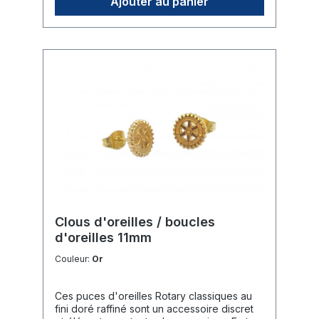
Ajouter au panier
fermoirs poussettes assortis.🎁 Usage : Un
présent raffiné pour les dames lors de leur
admission au club ou pour des moments
particuliers.Données Techniques📐
Dimensions : Diamètre de 11 mm.
Clous d'oreilles / boucles
d'oreilles 11mm
Couleur:
Or
Ces puces d'oreilles Rotary classiques au
fini doré raffiné sont un accessoire discret