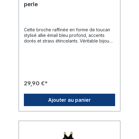
perle
Cette broche raffinée en forme de toucan
stylisé allie émail bleu profond, accents
dorés et strass étincelants. Véritable bijou
pour les grandes occasions ou comme
pièce maîtresse au quotidien, elle marie
l'élégance à la symbolique
rotarienne.Caractéristiques du Produit🎨
Design : Un toucan artistiquement travaillé
avec une tête et un dos émaillés bleu
profond, doté d'un bec jaune distinctif.✨
29,90 €*
Finition : La zone de la tête est sertie de
strass clairs, tandis que l'oiseau est perché
sur une branche dorée, présentant une
Ajouter au panier
fleur composée de pierres scintillantes.⚪
Particularité : Le centre du corps est
constitué d'une grande perle miroitante.🎖️
Branding : Une roue Rotary dorée (Mark of
Excellence) finement ciselée orne le centre
de la perle.🎁 Usage : Un cadeau exclusif
pour les dames du Rotary ou un accessoire