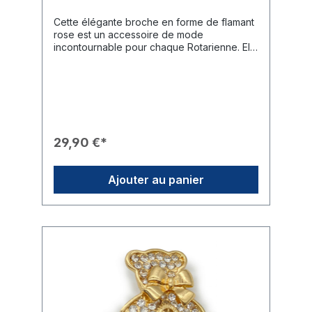
Cette élégante broche en forme de flamant
rose est un accessoire de mode
incontournable pour chaque Rotarienne. Elle
associe un design coloré à la symbolique
officielle du Rotary, apportant une touche
exclusive à n'importe quelle
tenue.Caractéristiques du Produit🎨 Design :
Monture dorée en forme de flamant rose
avec un corps d'un rouge éclatant et un
bec finement détaillé.✨ Détail particulier : Le
29,90 €*
flamant rose tient en équilibre sur une
grande perle blanche scintillante.🎖️ Branding
: Une roue Rotary dorée et délicate est
Ajouter au panier
placée de manière visible sur la patte du
flamant.🛠️ Fixation : Maintien fiable grâce à
une épingle robuste au dos de la broche.🎁
Usage : Un cadeau idéal pour les dames du
club ou comme signe de reconnaissance
particulier lors d'occasions formelles.