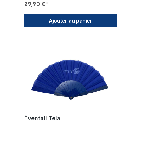
travaillé du Rotary International (logo roue
29,90 €*
dentée).✨ Aspect: Finition de haute qualité
avec un aspect doré brillant et des touches
de couleur dans l'emblème.🛡️ Sécurité: De
Ajouter au panier
petits bouchons en plastique discrets sont
utilisés pour garantir une fixation sûre à
l'oreille.🎁 Usage: Un présent idéal pour les
amies rotariennes ou comme signe de
reconnaissance particulier au
quotidien.Données Techniques📐
Dimensions: L'emblème Rotary a un
diamètre d'environ 1,5 cm.
Éventail Tela