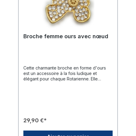
Broche femme ours avec nœud
Cette charmante broche en forme d'ours
est un accessoire à la fois ludique et
élégant pour chaque Rotarienne. Elle
apporte une touche de tendresse à votre
tenue tout en affichant discrètement votre
appartenance à la communauté
rotarienne.Caractéristiques du Produit🎨
Design : Broche dorée en forme d'ours en
peluche avec un nœud brillant autour du
cou.✨ Finition : Tout le corps de l'ours est
29,90 €*
serti de strass étincelants pour un rendu
prestigieux.🎖️ Branding : Une roue Rotary
(Mark of Excellence) finement travaillée est