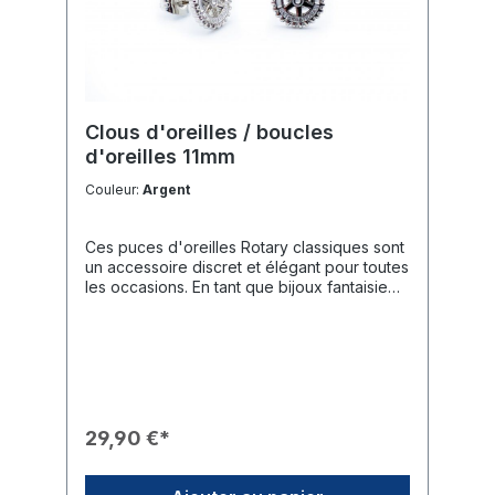
Clous d'oreilles / boucles
d'oreilles 11mm
Couleur:
Argent
Ces puces d'oreilles Rotary classiques sont
un accessoire discret et élégant pour toutes
les occasions. En tant que bijoux fantaisie
de haute qualité, elles complètent
parfaitement n'importe quelle tenue et
constituent un cadeau idéal pour les amies
ou conjointes rotariennes.Caractéristiques
du Produit🎨 Design : Les puces d'oreilles
arborent l'emblème détaillé du Rotary
International (logo roue dentée).✨ Aspect :
29,90 €*
Finition de haute qualité avec un aspect
argenté brillant.🛠️ Conception : Fixation
sécurisée par des tiges classiques avec