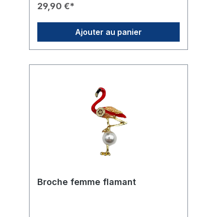
: L'aileron dorsal, une nageoire latérale et la
29,90 €*
queue sont sertis de strass scintillants dans
des tons bruns chauds.🎖️ Branding : Une
roue Rotary dorée finement ciselée est
Ajouter au panier
placée de manière visible sur le ventre de
la baleine.🛠️ Fixation : La broche se fixe
solidement grâce à une épingle robuste au
dos.🎁 Usage : Un cadeau idéal pour les
dames du club ou un accessoire de choix
pour les événements à thème maritime.
Broche femme flamant