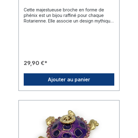
Cette majestueuse broche en forme de
phénix est un bijou raffiné pour chaque
Rotarienne. Elle associe un design mythique
et complexe à la symbolique officielle du
Rotary, apportant une touche éclatante à
n'importe quelle tenue.Caractéristiques du
Produit🎨 Design : Monture dorée en forme
de phénix avec des ailes et des plumes de
queue artistiquement travaillées dans des
tons bleu et crème.✨ Finition : La tête, les
29,90 €*
pointes des ailes et les longues plumes de
la queue sont richement ornées de strass
clairs étincelants.🎖️ Branding : Une roue
Ajouter au panier
Rotary dorée finement ciselée est placée
au centre d'une grande pierre précieuse
ovale bleu profond sur le corps.🛠️ Fixation :
La broche se fixe solidement grâce à une
épingle robuste au dos.🎁 Usage : Un
cadeau exclusif pour les grandes occasions
ou comme marque de reconnaissance au
sein du club.