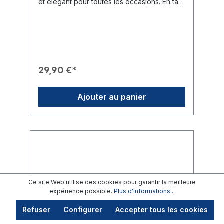
et élégant pour toutes les occasions. En tant
que bijoux fantaisie de haute qualité, elles
complètent parfaitement n'importe quelle
tenue et constituent un cadeau idéal pour
les amies ou conjointes
rotariennes.Caractéristiques du Produit🎨
Design : Les puces d'oreilles arborent
l'emblème détaillé du Rotary International
29,90 €*
(logo roue dentée).✨ Aspect : Finition de
haute qualité avec un aspect doré brillant.🛠️
Conception : Fixation sécurisée par des
Ajouter au panier
tiges classiques avec fermoirs poussettes
assortis.🎁 Usage : Un présent raffiné pour
les dames lors de leur admission au club ou
pour des moments particuliers.Données
Techniques📐 Dimensions : Diamètre de 11
mm.
Ce site Web utilise des cookies pour garantir la meilleure
expérience possible.
Plus d'informations...
Refuser
Configurer
Accepter tous les cookies