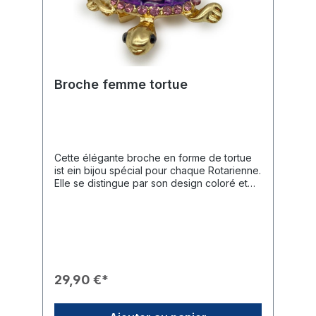
Broche femme tortue
Cette élégante broche en forme de tortue
ist ein bijou spécial pour chaque Rotarienne.
Elle se distingue par son design coloré et
ses détails raffinés qui complètent toute
tenue de manière originale.Caractéristiques
du Produit🎨 Design : Monture dorée en
forme de tortue avec une carapace
artistiquement émaillée d'un violet éclatant
et de nuances plus sombres.✨ Finition : Le
bord de la carapace est orné d'une rangée
29,90 €*
de strass roses étincelants.🎖️ Branding : Une
roue Rotary dorée et appliquée orne le
centre de la carapace.🛠️ Fixation : La