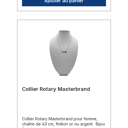
Ajouter au panier
placée au centre du corps de l'ours.🛠️
Fixation : Maintien fiable grâce à une
épingle robuste au dos de la broche.🎁
Usage : Un cadeau idéal pour les dames,
que ce soit pour une admission au club, un
remerciement ou simplement comme un
souvenir éclatant.
Collier Rotary Masterbrand
Collier Rotary Masterbrand pour femme,
chaîne de 43 cm, finition or ou argent. Bijou