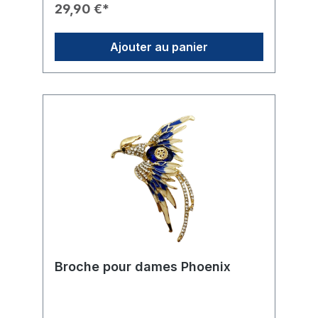
apportant une touche de raffinement.🎖️
29,90 €*
Branding : Une roue Rotary dorée distinctive
est placée bien en vue sur l'abdomen de
l'abeille.🛠️ Conception : Finition de haute
Ajouter au panier
qualité avec des textures détaillées sur les
ailes et les pattes.🎁 Usage : Un cadeau
idéal ou un accessoire de mode pour les
membres du club et les amis.
Broche pour dames Phoenix