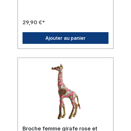
du Produit🎨 Design : Un hippocampe
finement travaillé, se distinguant par un jeu
de couleurs chatoyantes.✨ Finition : Le
corps est entièrement serti de strass
29,90 €*
étincelants déclinés dans divers tons de
bleu, turquoise et vert.🎖️ Branding : Une roue
Rotary dorée et distinctive est placée bien
Ajouter au panier
en vue sur le ventre de l'hippocampe.🛠️
Fixation : La broche se fixe solidement
grâce à une épingle robuste au dos.🎁
Usage : Un cadeau exclusif pour les dames
du club ou un accessoire élégant pour les
événements estivaux.
Broche femme girafe rose et