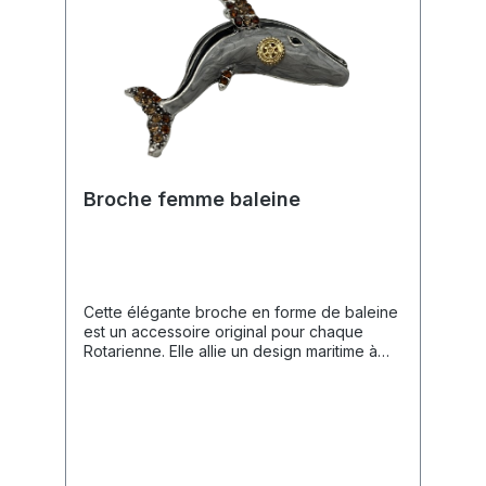
Broche femme baleine
Cette élégante broche en forme de baleine
est un accessoire original pour chaque
Rotarienne. Elle allie un design maritime à
des détails étincelants, affichant
discrètement votre appartenance à la
communauté rotarienne.Caractéristiques du
Produit🎨 Design : Une baleine
artistiquement travaillée avec un corps
marbré gris et blanc, aspect émail.✨ Finition