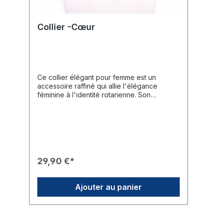
Collier -Cœur
Ce collier élégant pour femme est un
accessoire raffiné qui allie l'élégance
féminine à l'identité rotarienne. Son
pendentif délicat en fait un bijou idéal pour
les occasions officielles ou un cadeau
spécial.Caractéristiques du Produit🎨 Design
: Un pendentif en forme de cœur argenté
abritant en son sein une petite roue Rotary
dorée.✨ Aspect : Finition argentée brillante
de haute qualité avec un accent contrasté
29,90 €*
apporté par l'emblème doré.🎁 Idée
Cadeau : Parfait comme cadeau personnel
pour les amies rotariennes, les conjointes
Ajouter au panier
ou les nouvelles membres.Données
Techniques📐 Taille du cœur : 26 mm x 26
mm.📏 Longueur de la chaîne : Réglable de
45 cm à 50 cm.