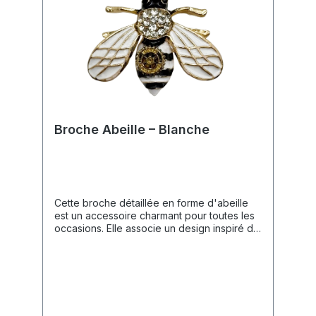
élégant pour les événements du club.
Broche Abeille – Blanche
Cette broche détaillée en forme d'abeille
est un accessoire charmant pour toutes les
occasions. Elle associe un design inspiré de
la nature à d'élégants éléments
rotariens.Caractéristiques du Produit🎨
Design : Cadre doré en forme d'abeille
avec des ailes blanches et un corps rayé
noir et blanc.✨ Finition : La partie supérieure
du corps est ornée de strass étincelants,