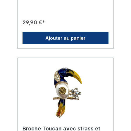
tenue.Caractéristiques du Produit🎨 Design :
Monture dorée en forme d'abeille avec un
corps rayé jaune et noir classique.✨ Finition
: La zone de la tête est sertie de strass clairs
29,90 €*
étincelants, tandis que deux pierres vertes
soulignent les yeux.🎖️ Branding : Une roue
Rotary (Mark of Excellence) finement
Ajouter au panier
travaillée est discrètement placée sur l'une
des ailes.🛠️ Fixation : La broche se fixe
solidement grâce à une épingle robuste au
dos.🎁 Usage : Un cadeau attentionné pour
les dames du club ou comme marque de
reconnaissance pour un engagement
particulier.
Broche Toucan avec strass et