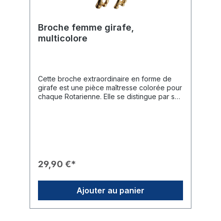
Broche femme girafe,
multicolore
Cette broche extraordinaire en forme de
girafe est une pièce maîtresse colorée pour
chaque Rotarienne. Elle se distingue par son
design vivant et sa finition de haute qualité
qui rehausse toute tenue de manière
originale.Caractéristiques du Produit🎨
Design : Monture dorée en forme de girafe,
dont les taches du pelage sont déclinées
dans une palette variée de couleurs vives.✨
Finition : Chaque segment de couleur est
29,90 €*
précisément encadré par du métal doré.🎖️
Branding : Une roue Rotary distinctive et
appliquée orne le centre du corps de la
Ajouter au panier
girafe.🛠️ Fixation : La broche se fixe
solidement à l'aide d'une épingle de
broche classique au dos.🎁 Usage : Un
cadeau idéal et exclusif pour les dames qui