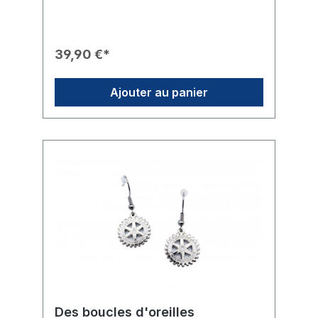
Design : Pendentif arborant le « Mark of
Excellence » officiel du Rotary (logo roue
dentée) en son centre.✨ Aspect : Finition de
haute qualité avec un aspect doré brillant.🛠️
39,90 €*
Finition : Le pendentif circulaire est entouré
d'une bordure décorative finement
texturée.⛓️ Chaîne : Une chaîne à maillons
Ajouter au panier
fins de couleur dorée assure un rendu
harmonieux.🎁 Usage : Un cadeau parfait
pour les dames du club ou comme
accessoire de choix pour les grandes
occasions.
Des boucles d'oreilles