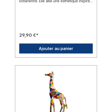
Rotarienne. Elle allie une esthétique inspirée
de la nature à des détails étincelants,
affichant discrètement votre appartenance à
la communauté rotarienne.Caractéristiques
du Produit🎨 Design : Monture dorée en
forme de colibri en plein vol, avec des ailes
artistiquement travaillées dans des tons
marron et blanc.✨ Finition : La tête et le
29,90 €*
poitrail de l'oiseau sont sertis de strass
scintillants couleur cristal et rouge rubis.🎖️
Branding : Une roue Rotary dorée (Mark of
Ajouter au panier
Excellence) finement ciselée est placée de
manière visible sur l'aile inférieure.🛠️
Fixation : La broche se fixe solidement
grâce à une épingle robuste au dos.🎁
Usage : Un cadeau exclusif pour les dames
du club ou un accessoire de choix pour les
tenues de cérémonie.