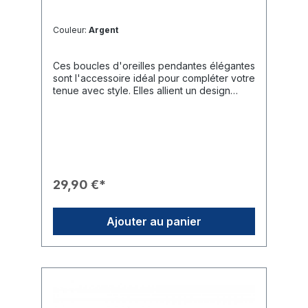
Couleur:
Argent
Ces boucles d'oreilles pendantes élégantes
sont l'accessoire idéal pour compléter votre
tenue avec style. Elles allient un design
intemporel à l'identité rotarienne, ce qui les
rend parfaites pour les occasions officielles
du club ou comme cadeau de
qualité.Caractéristiques du Produit🎨 Design
: Boucles d'oreilles pendantes classiques
arborant l'emblème finement travaillé du
Rotary International (logo roue dentée).✨
29,90 €*
Aspect : Finition de haute qualité avec un
aspect argenté brillant.🛡️ Sécurité : De petits
bouchons en plastique discrets sont utilisés
Ajouter au panier
pour garantir une fixation sûre à l'oreille.🎁
Usage : Un présent idéal pour les amies
rotariennes ou comme signe de
reconnaissance particulier au
quotidien.Données Techniques📐
Dimensions : L'emblème Rotary a un
diamètre d'environ 1,5 cm.