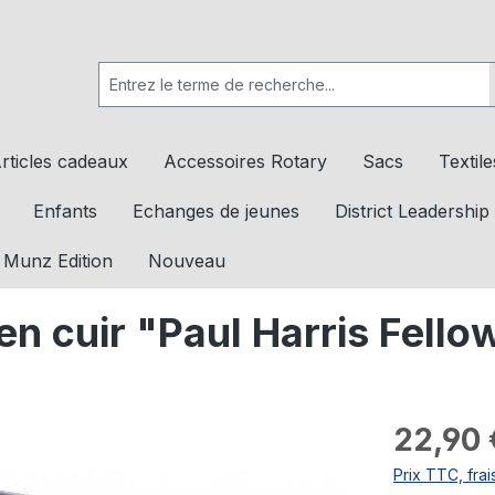
rticles cadeaux
Accessoires Rotary
Sacs
Textile
Enfants
Echanges de jeunes
District Leadership
 Munz Edition
Nouveau
en cuir "Paul Harris Fello
22,90 
Prix TTC, frai