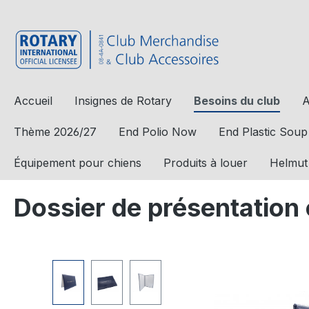
a recherche
Passer à la navigation principale
Accueil
Insignes de Rotary
Besoins du club
A
Thème 2026/27
End Polio Now
End Plastic Soup
Équipement pour chiens
Produits à louer
Helmut
Dossier de présentation 