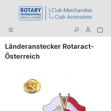
inhalt springen
Länderanstecker Rotaract-
Österreich