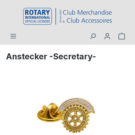
inhalt springen
Anstecker -Secretary-