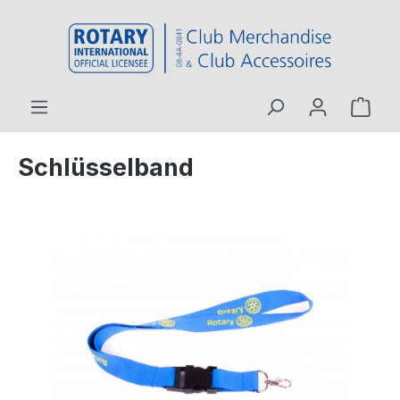
inhalt springen
Schlüsselband