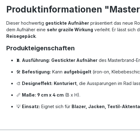
Produktinformationen "Master
Dieser hochwertig
gestickte Aufnäher
präsentiert das neue Ro
dem Aufnäher eine
sehr grazile Wirkung
verleiht. Er lässt sic
Reisegepäck
.
Produkteigenschaften
🧵
Ausführung:
Gestickter Aufnäher
des Masterbrand-E
🛠️
Befestigung:
Kann
aufgebügelt
(iron-on, Klebebeschi
🎨
Designeffekt:
Konturiert
, die Aussparungen im Rad la
📏
Maße:
9 cm x 4 cm
(B x H).
💡
Einsatz:
Eignet sich für
Blazer, Jacken, Textil-Akten