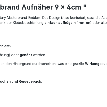
brand Aufnäher 9 x 4cm "
tary Masterbrand-Emblem. Das Design ist so konturiert, dass die A
h dank der Klebebeschichtung
einfach aufbügeln (iron-on)
oder alte
mblems.
chtung) oder
genäht
werden.
ssen den Hintergrund durchscheinen, was eine
grazile Wirkung
erze
taschen und Reisegepäck
.