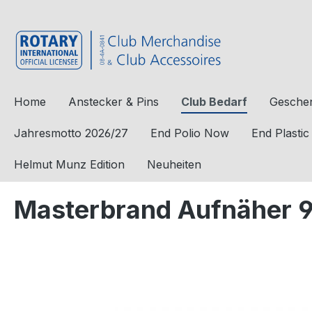
e springen
Zur Hauptnavigation springen
Home
Anstecker & Pins
Club Bedarf
Geschen
Jahresmotto 2026/27
End Polio Now
End Plasti
Helmut Munz Edition
Neuheiten
Masterbrand Aufnäher 