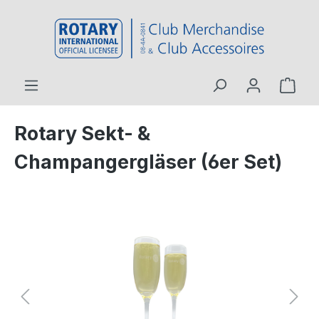
inhalt springen
Rotary Sekt- &
Champangergläser (6er Set)