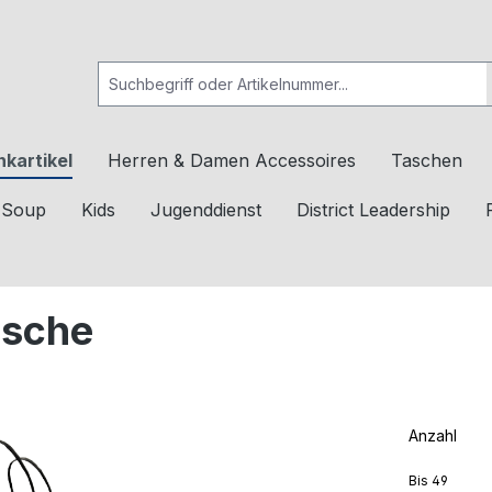
kartikel
Herren & Damen Accessoires
Taschen
c Soup
Kids
Jugenddienst
District Leadership
asche
Anzahl
Bis
49