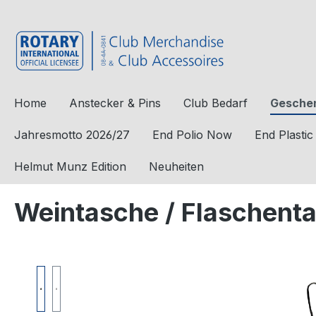
e springen
Zur Hauptnavigation springen
Home
Anstecker & Pins
Club Bedarf
Geschen
Jahresmotto 2026/27
End Polio Now
End Plasti
Helmut Munz Edition
Neuheiten
Weintasche / Flaschent