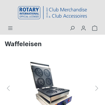
inhalt springen
Waffeleisen