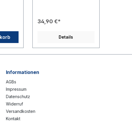
absoluter
Outfit, bestehend aus einem
he ist
atmungsaktiven T-Shirt und
er Tacx
passenden Funktionsshorts.
tet und
Perfekt für sportliche
34,90 €*
schine
Einsätze, Events,
 Die
Laufaktionen oder den
gemeinsamen Auftritt bei
nkorb
Details
Flasche
Vereinsveranstaltungen.
halt:
Produktdetails: 👕 T-Shirt –
auf
Rotary „IN ACTION“ Farbe:
Marineblau Leichtes,
eine
atmungsaktives
fo@club-
Funktionsmaterial Klassischer
icken.
Schnitt mit
Informationen
Rundhalsausschnitt Weißer
AGBs
„Rotary IN ACTION“-
Schriftzug mit Zahnrad-Logo
Impressum
auf der Brust 🩳 Shorts –
Datenschutz
Rotary Logo Farbe: Weiß
Elastischer Bund für
Widerruf
optimalen Tragekomfort
Versandkosten
Schnelltrocknendes Gewebe
Kontakt
für Sport & Freizeit Dezentes
Rotary-Logo in Blau und Gelb
auf dem linken Bein