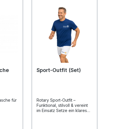
sche
Sport-Outfit (Set)
asche für
Rotary Sport-Outfit –
Funktional, stilvoll & vereint
im Einsatz Setze ein klares
sport
Zeichen für Engagement und
er
Teamgeist mit diesem
h des
hochwertigen Rotary Sport-