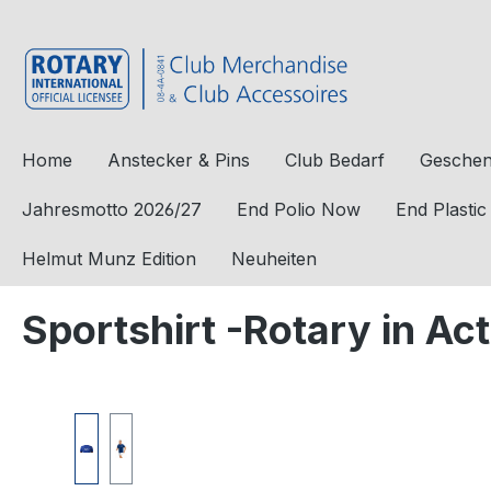
e springen
Zur Hauptnavigation springen
Home
Anstecker & Pins
Club Bedarf
Geschen
Jahresmotto 2026/27
End Polio Now
End Plasti
Helmut Munz Edition
Neuheiten
Sportshirt -Rotary in Act