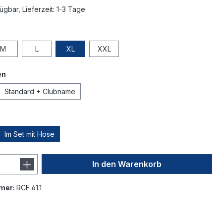
ügbar, Lieferzeit: 1-3 Tage
M
L
XL
XXL
en
Standard + Clubname
Im Set mit Hose
In den Warenkorb
mer:
RCF 61.1