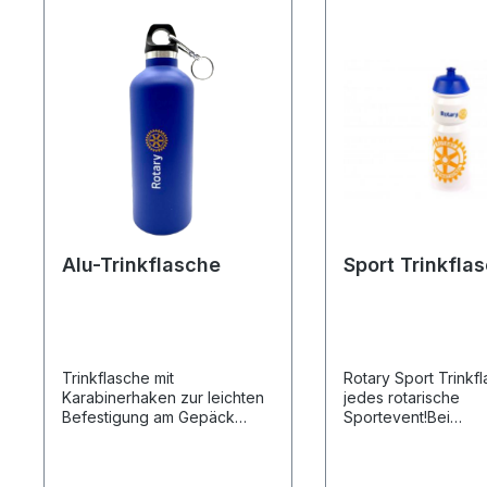
Alu-Trinkflasche
Sport Trinkfla
Trinkflasche mit
Rotary Sport Trinkfl
Karabinerhaken zur leichten
jedes rotarische
Befestigung am Gepäck
Sportevent!Bei
oder Gürtel. Ideal für
Sportturnieren, Rad
Wanderungen , Outdoor
Veranstaltungen od
Events oder als Geschenk.
einfach beim Besuc