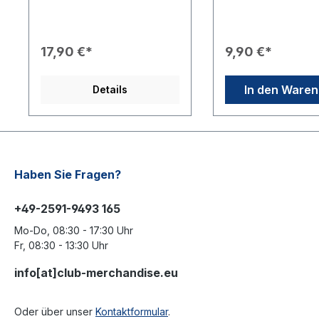
Flasche in Rotary Blau wird
Fitnesscenters ein 
mit individuellem Logo nach
Hingucker! Die Flasc
Ihren Wünschen in
vom Markenherstell
verschiedenen Druckarten
hochwertig verarbei
17,90 €*
9,90 €*
bedruckt. Daher ist die
kann in der Spülma
Mindestabnahmemenge 25
gewaschen werden.
Stück. Gerne erstellen wir
Rotary Logos sind
In den Ware
Details
Ihnen ein Individuelles
ringsherum auf die 
Angebot. Schreiben Sie uns
gedruckt.Flaschenin
gern eine E-Mail mit dem
750mlStaffelpreise 
gewünschten Aufdruck
Anfrage für Events
an:Info@club-
möglich!Dazu bitte 
merchandise.euFassungsver
kurze E-Mail an: in
mögen: 330 mLGröße ca.
merchandise.eu sch
Haben Sie Fragen?
18cm x 6cm
+49-2591-9493 165
Mo-Do, 08:30 - 17:30 Uhr
Fr, 08:30 - 13:30 Uhr
info[at]club-merchandise.eu
Oder über unser
Kontaktformular
.