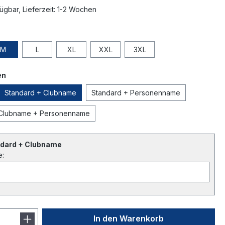
ügbar, Lieferzeit: 1-2 Wochen
M
L
XL
XXL
3XL
en
Standard + Clubname
Standard + Personenname
 Clubname + Personenname
ndard + Clubname
e:
In den Warenkorb