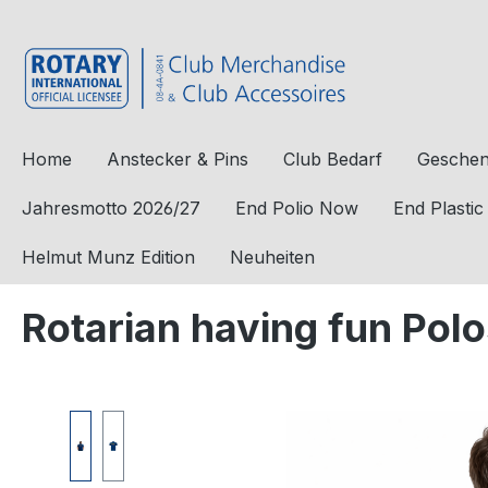
e springen
Zur Hauptnavigation springen
Home
Anstecker & Pins
Club Bedarf
Geschen
Jahresmotto 2026/27
End Polio Now
End Plasti
Helmut Munz Edition
Neuheiten
Rotarian having fun Polo