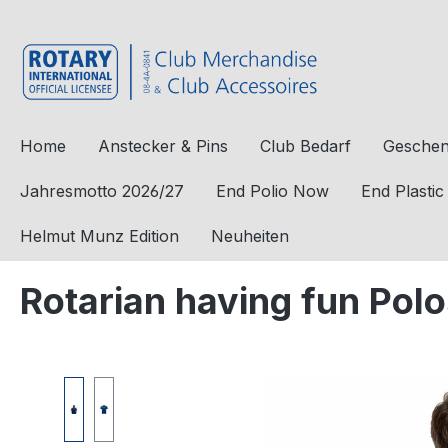
e springen
Zur Hauptnavigation springen
Home
Anstecker & Pins
Club Bedarf
Geschen
Jahresmotto 2026/27
End Polio Now
End Plasti
Helmut Munz Edition
Neuheiten
Rotarian having fun Polo