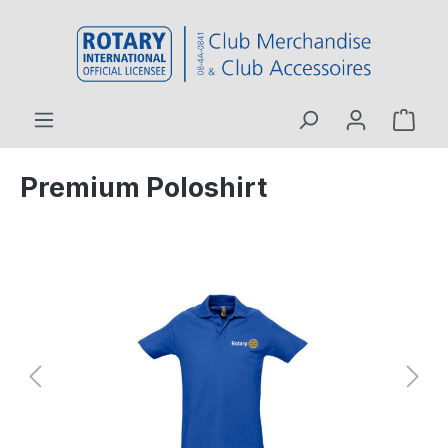
inhalt springen
Premium Poloshirt