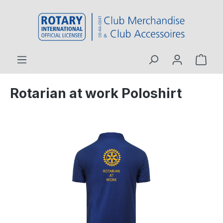
inhalt springen
Rotarian at work Poloshirt