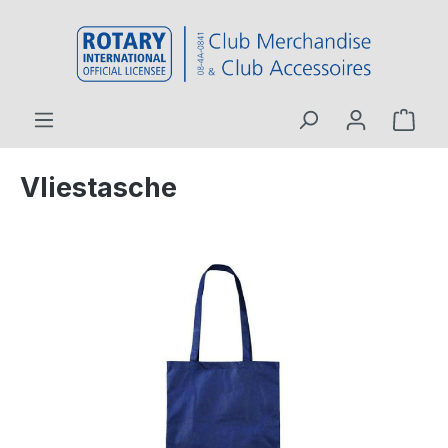
inhalt springen
Vliestasche