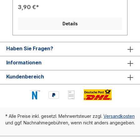
Design: Kurze Henkel, Logo-Aufdruck in Weiß,
3,90 €*
schlicht und edel Pflegeleicht &
wiederverwendbar Ob als Geschenk für
Mitglieder oder als Werbeartikel – die Mini-Bag
Details
überzeugt durch Funktionalität und Stil.
Haben Sie Fragen?
Informationen
Kundenbereich
* Alle Preise inkl. gesetzl. Mehrwertsteuer zzgl.
Versandkosten
und ggf. Nachnahmegebühren, wenn nicht anders angegeben.