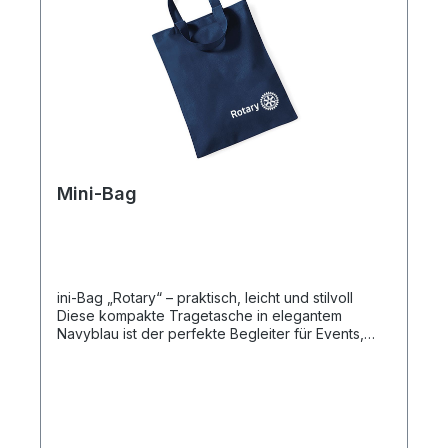
Mini-Bag
ini-Bag „Rotary“ – praktisch, leicht und stilvoll
Diese kompakte Tragetasche in elegantem
Navyblau ist der perfekte Begleiter für Events,
Meetings oder den Alltag. Mit dem weißen Rotary
International Logo setzt sie ein klares Statement
für Engagement und Gemeinschaft. 👜 Details:
Material: Leichter, robuster Stoff (z. B.
Baumwollmischung oder Polyester) Größe: Ideal
für Unterlagen, kleine Einkäufe oder Giveaways