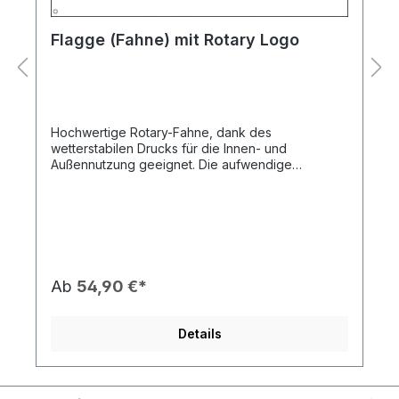
Flagge (Fahne) mit Rotary Logo
Hochwertige Rotary-Fahne, dank des
wetterstabilen Drucks für die Innen- und
Außennutzung geeignet. Die aufwendige
Verarbeitung an der Mastseite sorgt für einen
sicheren Sitz an allen Flaggenmasten und durch
die Metallösen ist eine einfache Verbindung
möglich. Die Flagge eignet sich sehr gut auch zum
Schmücken von Konferenz-und Meetingräumen
bei Presseterminen oder Empfängen.Das
Bedrucken mit einem individuellen Clubnamen
Ab
54,90 €*
oder der Distriktnummer ist jederzeit möglich. Bitte
wählen Sie dazu die Motivoption Standard +
Name und füllen sie das entsprechende Feld aus.
Details
*Da Rotary bereits auf der Flagge steht,
empfehlen wir lediglich den Clubnamen
anzugeben. Falls dies anders gewünscht ist,
geben Sie dies bitte ausdrücklich am Ende des