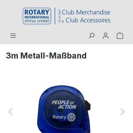
inhalt springen
3m Metall-Maßband