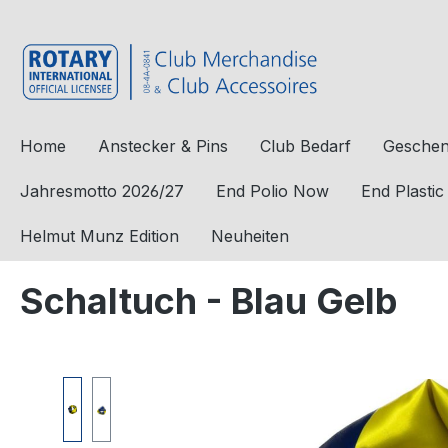
e springen
Zur Hauptnavigation springen
Home
Anstecker & Pins
Club Bedarf
Geschen
Jahresmotto 2026/27
End Polio Now
End Plasti
Helmut Munz Edition
Neuheiten
Schaltuch - Blau Gelb