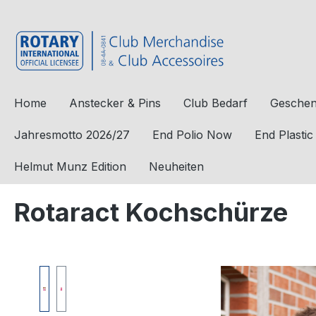
e springen
Zur Hauptnavigation springen
Home
Anstecker & Pins
Club Bedarf
Geschen
Jahresmotto 2026/27
End Polio Now
End Plasti
Helmut Munz Edition
Neuheiten
Rotaract Kochschürze