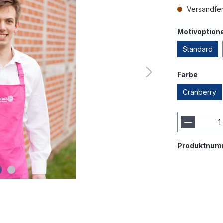
Versandfert
Motivoption
Standard
Farbe
Cranberry
Produktnum