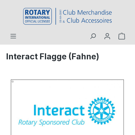
inhalt springen
Interact Flagge (Fahne)