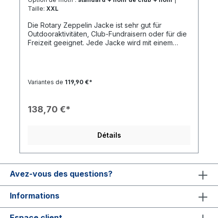
Taille:
XXL
Die Rotary Zeppelin Jacke ist sehr gut für
Outdooraktivitäten, Club-Fundraisern oder für die
Freizeit geeignet. Jede Jacke wird mit einem
hochwertigen Rotary Stick
versehen.Beschreibung: Innentasche Qualitäts-
Reißverschlüsse Körperbetonter Schnitt Wind-
und wasserabweisend Atmungsaktiv 300T (Futter:
Variantes de
119,90 €*
100% Polyester) Elastische Bündchen Zwei große
FronttaschenMaterial: 100% Polyester
138,70 €*
Détails
Avez-vous des questions?
Informations
Espace client