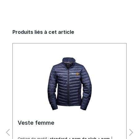
Produits liés à cet article
Veste femme
Option de motif :
standard + nom de club + nom
|