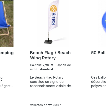
amping
Beach Flag / Beach
50 Ba
Wing Rotary
Hauteur:
2,90 m
| Option de
motif :
standard
ng
Le Beach Flag Rotary
Ces ballo
l" –
constitue un signe de
décorati
élégant
reconnaissance visible de
polyvalen
ardin, le
loin pour les événements tels
occasions
énements
que les marchés de Noël, les
actions pu
e est
actions sociales ou les
apporten
ratique
activités de club. Il est
de fête à
Variantes de
99,00 €*