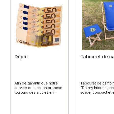
Dépôt
Tabouret de c
Afin de garantir que notre
Tabouret de campi
service de location propose
"Rotary Internationa
toujours des articles en
solide, compact et 
parfait état et manipulés
Que ce soit pour le j
avec soin, nous demandons
camping ou les év
un dépôt de garantie de 250
– ce tabouret pliabl
€ pour chaque location. Ce
votre compagnon p