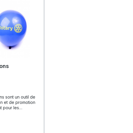
llons
ns sont un outil de
on et de promotion
t pour les
 festives et les
bliques. Ils
t une atmosphère
 tout événement et