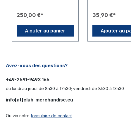
dépôt vous sera remboursé
en déplacement. 🟡
via votre moyen de paiement
design porteur de s
initial après le retour de
tissu bleu vif est or
250,00 €*
35,90 €*
l'article et son inspection,
logo officiel de Rot
afin de vérifier que le contrat
International – un vé
de location a bien été
accroche-regard et
Ajouter au panier
Ajouter au p
respecté. Veuillez donc
symbole d’engagem
ajouter l'article souhaité et le
de solidarité. 🪑 Sol
dépôt à votre panier. Si vous
facile à transporter :
louez plusieurs articles,
Matériaux : Cadre e
veuillez noter que le dépôt
robuste, tissu synth
est dû pour chacun d'eux.
résistant Charge supportée :
Stable et fiable – id
Avez-vous des questions?
comme siège ou ta
d’appoint Fonction :
+49-2591-9493 165
Facilement pliable 
encombrant pour le 
du lundi au jeudi de 8h30 à 17h30; vendredi de 8h30 à 13h30
et le rangement 🌿 Utilisation
polyvalente : Idéal 
info[at]club-merchandise.eu
événements Rotary,
club, activités en ple
camping ou tout si
Ou via notre
formulaire de contact
.
pour votre jardin.