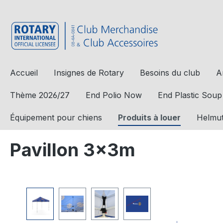
a recherche
Passer à la navigation principale
Accueil
Insignes de Rotary
Besoins du club
A
Thème 2026/27
End Polio Now
End Plastic Soup
Équipement pour chiens
Produits à louer
Helmut
Pavillon 3x3m