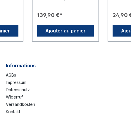
 Un
disponible en deux hauteurs
assurent 
ens : Le
différentes et est soutenu
à la mar
né du
par un tube en aluminium
Rotary.Ca
139,90 €*
24,90 
ary
robuste doté d'une tige
Produit📦
ritable
flexible en plastique
par paquet
 un
renforcé de fibres de verre
Imprimé 
anier
Ajouter au panier
Ajou
ent et
(PRV).Caractéristiques du
Rotary (lo
ide &
Produit📏 Hauteur : Au choix
Rempliss
1,75 m ou 2,90 m.🧵 Matériau
l'air ou l
n bois
: Tissu de drapeau 110g/m².
(hélium).U
étique
🏗️ Construction : Tube en
Célébrati
aluminium stable (diamètre :
anniversa
éal
20 mm) et tige flexible en
cérémoni
Informations
ble
fibre de verre.✨
charte, l
AGBs
Personnalisation : Impression
club ou l
– peu
possible avec un motif
solennell
Impressum
transport
personnalisé ou le nom du
geste sy
Datenschutz
club sur demande (option «
l'annive
pour les
Standard + Nom »).📦
du club.
Widerruf
 fêtes de
Contenu de la livraison :
publiques 
Versandkosten
in air, le
Beach flag avec mât, socle
incontour
Kontakt
mplement
non inclus (pieds de support
stands de
adaptés vendus
de levée
séparément).