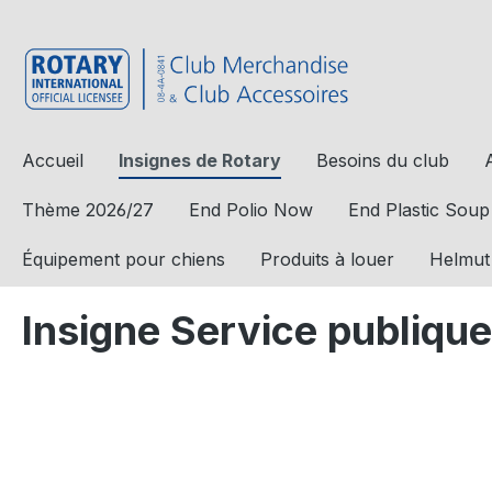
a recherche
Passer à la navigation principale
Accueil
Insignes de Rotary
Besoins du club
Thème 2026/27
End Polio Now
End Plastic Soup
Équipement pour chiens
Produits à louer
Helmut
Insigne Service publique