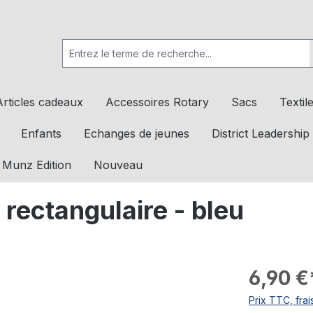
Articles cadeaux
Accessoires Rotary
Sacs
Textil
Enfants
Echanges de jeunes
District Leadership
 Munz Edition
Nouveau
 rectangulaire - bleu
6,90 €
Prix TTC, frai