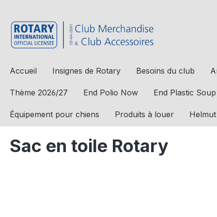
a recherche
Passer à la navigation principale
Accueil
Insignes de Rotary
Besoins du club
A
Thème 2026/27
End Polio Now
End Plastic Soup
Équipement pour chiens
Produits à louer
Helmut
Sac en toile Rotary