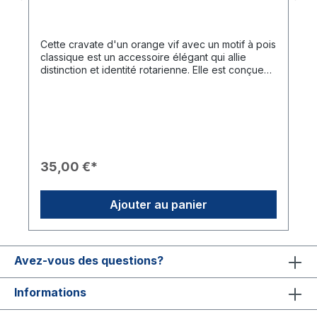
Cette cravate d'un orange vif avec un motif à pois
classique est un accessoire élégant qui allie
distinction et identité rotarienne. Elle est conçue
pour faire bonne impression aussi bien lors
d'événements officiels que dans un cadre
privé.Caractéristiques du Produit🎨 Design :
Orange intense avec un fin motif à pois blancs
pour un look moderne.🎖️ Marquage : Le logo
Rotary Masterbrand brodé se trouve sur la partie
inférieure de la cravate.✨ Particularité : Lorsqu'un
35,00 €*
blazer est fermé, le logo reste discrètement
caché, permettant de porter la cravate même lors
d'occasions non rotariennes.🧶 Matière : Polyester
Ajouter au panier
de haute qualité avec un toucher agréable et très
facile à nettoyer.💡 Conseil : Pensez également à
la pochette assortie pour un ensemble
parfaitement coordonné.Données Techniques📐
Avez-vous des questions?
Dimensions : Longueur env. 145 cm, largeur à la
base env. 7,5 cm.
Informations