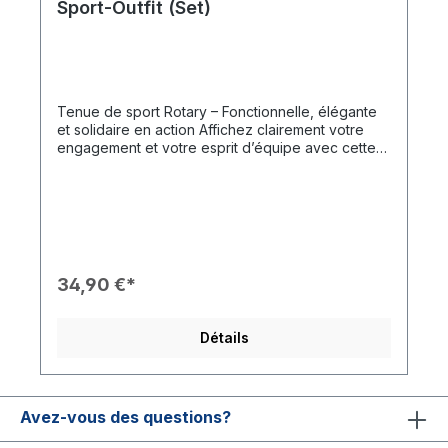
Sport-Outfit (Set)
Tenue de sport Rotary – Fonctionnelle, élégante
et solidaire en action Affichez clairement votre
engagement et votre esprit d’équipe avec cette
tenue de sport Rotary de haute qualité,
composée d’un t-shirt respirant et d’un short de
sport assorti. Idéale pour les activités sportives,
les événements, les courses caritatives ou les
apparitions officielles en club. Détails du produit :
👕 T-shirt – Rotary « IN ACTION » Couleur : Bleu
marine Tissu technique léger et respirant Coupe
34,90 €*
classique avec col rond Inscription blanche «
Rotary IN ACTION » avec logo engrenage sur la
poitrine 🩳 Short – Logo Rotary Couleur : Blanc
Détails
Taille élastique pour un confort optimal Tissu à
séchage rapide, idéal pour le sport et les loisirs
Logo Rotary discret en bleu et jaune sur la jambe
gauche Parfait pour : Courses de club, salons,
Avez-vous des questions?
actions jeunesse, entraînements collectifs ou
comme tenue sportive des membres et amis de