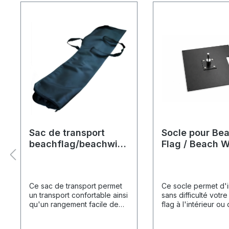
Sac de transport
Socle pour Be
beachflag/beachwin
Flag / Beach W
g
kg
Ce sac de transport permet
Ce socle permet d'in
un transport confortable ainsi
sans difficulté votr
qu'un rangement facile de
flag à l'intérieur ou
votre beach flag. Il protège
zones d'entrée. Il e
le matériel des influences
spécifiquement con