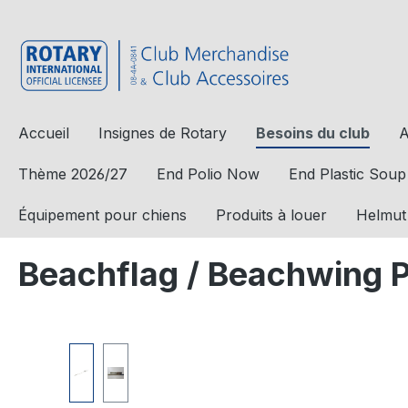
a recherche
Passer à la navigation principale
Accueil
Insignes de Rotary
Besoins du club
A
Thème 2026/27
End Polio Now
End Plastic Soup
Équipement pour chiens
Produits à louer
Helmut
Beachflag / Beachwing P