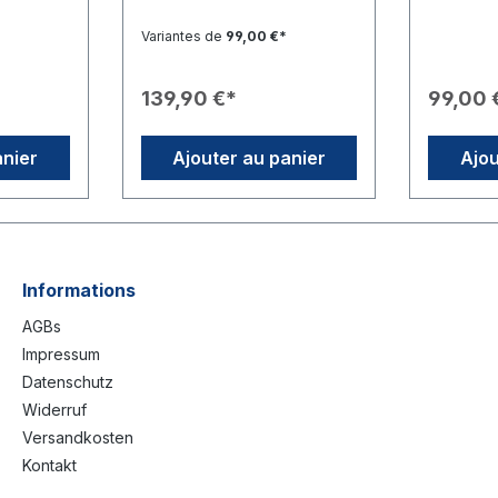
biles et
actions sociales ou les
actions s
tabilité
activités de club. Il est
activités 
Variantes de
99,00 €*
disponible en deux hauteurs
disponib
ques du
différentes et est soutenu
différent
kg pour
par un tube en aluminium
par un tu
139,90 €*
99,00 
.📍
robuste doté d'une tige
robuste d
ur
flexible en plastique
flexible 
trées
renforcé de fibres de verre
renforcé 
anier
Ajouter au panier
Ajou
lité :
(PRV).Caractéristiques du
(PRV).Car
 RCB 33
Produit📏 Hauteur : Au choix
Produit📏
t RCB 33
1,75 m ou 2,90 m.🧵 Matériau
1,75 m ou
🎨 Design
: Tissu de drapeau 110g/m².
: Tissu d
ire sobre
🏗️ Construction : Tube en
🏗️ Const
le pour le
aluminium stable (diamètre :
aluminium
20 mm) et tige flexible en
20 mm) et
Informations
fibre de verre.✨
fibre de 
AGBs
Personnalisation : Impression
Personnal
possible avec un motif
possible 
Impressum
personnalisé ou le nom du
personna
Datenschutz
club sur demande (option «
club sur
Standard + Nom »).📦
Standard
Widerruf
Contenu de la livraison :
Contenu d
Versandkosten
Beach flag avec mât, socle
Beach fla
Kontakt
non inclus (pieds de support
non inclu
adaptés vendus
adaptés 