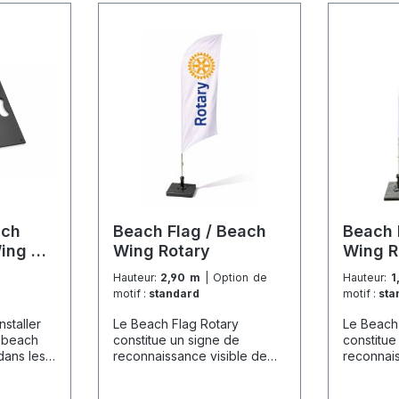
ach
Beach Flag / Beach
Beach 
ing 5
Wing Rotary
Wing R
Hauteur:
2,90 m
| Option de
Hauteur:
1
motif :
standard
motif :
sta
staller
Le Beach Flag Rotary
Le Beach
e beach
constitue un signe de
constitue
 dans les
reconnaissance visible de
reconnais
st
loin pour les événements tels
loin pour
çu pour
que les marchés de Noël, les
que les m