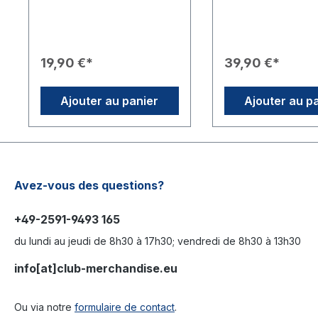
extérieures et facilite la
les présentations mo
manipulation lors de
garantit une bonne s
déplacements.Caractéristiqu
sur les surfaces
es du Produit💼 Fonction :
planes.Caractéristi
Permet un transport
Produit⚖️ Poids : 5 
19,90 €*
39,90 €*
confortable et un rangement
une stabilité robuste
aisé du beach flag.⚙️
Utilisation : Idéal po
Compatibilité : Adapté aux
l'intérieur ou les en
Ajouter au panier
Ajouter au p
articles RCB 33 et RCB 33a.🛠️
abritées.⚙️ Compatibi
Design : Modèle robuste de
Adapté aux articles
couleur noire avec des
Rotary Beachflag e
poignées de transport
Rotaract Beachflag.
pratiques pour une
: Plaque de base no
manipulation facile.🛡️
avec fixation centra
Protection : Protège les tiges
mât du drapeau.
Avez-vous des questions?
et le tissu du drapeau
pendant le stockage et le
+49-2591-9493 165
transport.
du lundi au jeudi de 8h30 à 17h30; vendredi de 8h30 à 13h30
info[at]club-merchandise.eu
Ou via notre
formulaire de contact
.