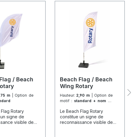
Flag / Beach
Beach Flag / Beach
otary
Wing Rotary
,75 m
| Option de
Hauteur:
2,90 m
| Option de
ndard
motif :
standard + nom de
club
 Flag Rotary
Le Beach Flag Rotary
 un signe de
constitue un signe de
sance visible de
reconnaissance visible de
 les événements tels
loin pour les événements tels
archés de Noël, les
que les marchés de Noël, les