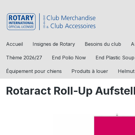
a recherche
Passer à la navigation principale
Accueil
Insignes de Rotary
Besoins du club
A
Thème 2026/27
End Polio Now
End Plastic Soup
Équipement pour chiens
Produits à louer
Helmut
Rotaract Roll-Up Aufstell