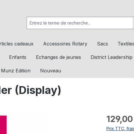
rticles cadeaux
Accessoires Rotary
Sacs
Textile
Enfants
Echanges de jeunes
District Leadership
 Munz Edition
Nouveau
er (Display)
129,00
Prix TTC, frai